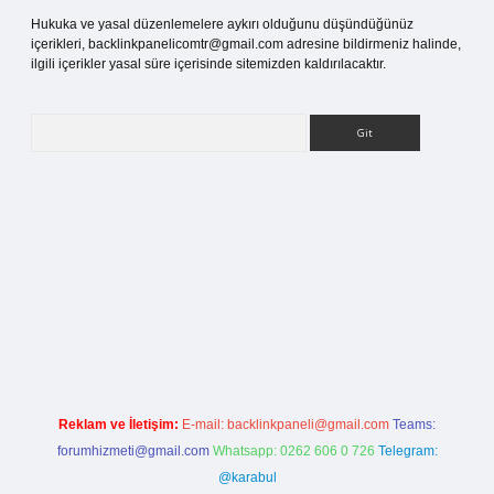
Hukuka ve yasal düzenlemelere aykırı olduğunu düşündüğünüz
içerikleri,
backlinkpanelicomtr@gmail.com
adresine bildirmeniz halinde,
ilgili içerikler yasal süre içerisinde sitemizden kaldırılacaktır.
Arama
etci giriş
Reklam ve İletişim:
E-mail:
backlinkpaneli@gmail.com
Teams:
forumhizmeti@gmail.com
Whatsapp: 0262 606 0 726
Telegram:
@karabul