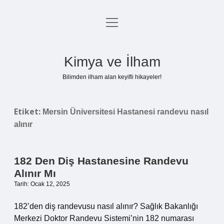
menüyü
Anasayfa
aç
Gizlilik Politikası
Kimya ve İlham
Yasal Uyarı
Bilimden ilham alan keyifli hikayeler!
Hakkımızda
Etiket:
Mersin Üniversitesi Hastanesi randevu nasıl
alınır
182 Den Diş Hastanesine Randevu
Alınır Mı
Tarih: Ocak 12, 2025
182’den diş randevusu nasıl alınır? Sağlık Bakanlığı
Merkezi Doktor Randevu Sistemi’nin 182 numarası