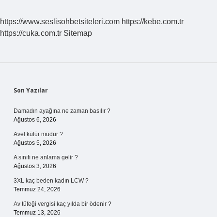
Randevu
Alınır
https://www.seslisohbetsiteleri.com
https://kebe.com.tr
Mı
https://cuka.com.tr
Sitemap
Sidebar
Son Yazılar
Damadın ayağına ne zaman basılır ?
Ağustos 6, 2026
Avel küfür müdür ?
Ağustos 5, 2026
A sınıfı ne anlama gelir ?
Ağustos 3, 2026
3XL kaç beden kadın LCW ?
Temmuz 24, 2026
Av tüfeği vergisi kaç yılda bir ödenir ?
Temmuz 13, 2026