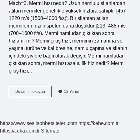
Mach=3. Mermi hızı nedir? Uzun namlulu silahlardan
atılan mermiler genellikle yüksek hızlara sahiptir [457–
1220 m/s (1500–4000 ft/s)]. Bir silahtan atılan
mermilerin hızı nispeten daha düşüktür [213–488 m/s
(700–1600 ft/s). Mermi namludan çıktıktan sonra
hızlanır mı? Mermi çıkış hızı, merminin zamanına ve
yaşına, türüne ve kalibresine, namlu çapına ve silahın
içindeki yivlere bağlı olarak değişir. Mermi namludan
çıktıktan sonra, mermi hızı azalır. İlk hiz nedir? Mermi
çıkış hızı,…
Silahta
Devamını okuyun
12 Yorum
Ilk
Hız
Nedir
https://www.seslisohbetsiteleri.com
https://kebe.com.tr
https://cuka.com.tr
Sitemap