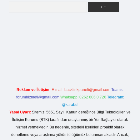
Arama
etci giriş
Reklam ve İletişim:
E-mail:
backlinkpaneli@gmail.com
Teams:
forumhizmeti@gmail.com
Whatsapp: 0262 606 0 726
Telegram:
@karabul
Yasal Uyarı:
Sitemiz, 5651 Sayılı Kanun gereğince Bilgi Teknolojileri ve
İletişim Kurumu (BTK) tarafından onaylanmış bir Yer Sağlayıcı olarak
hizmet vermektedir. Bu nedenle, sitedeki içerikleri proaktif olarak
denetleme veya araştırma yükümlülüğümüz bulunmamaktadır. Ancak,