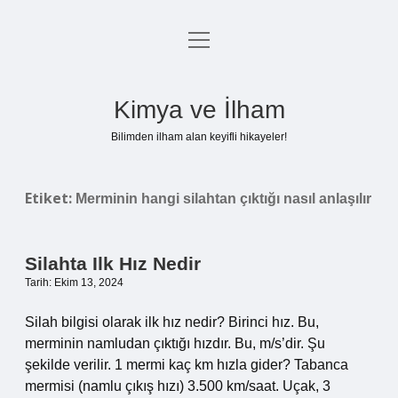
menüyü
Anasayfa
aç
Gizlilik Politikası
Kimya ve İlham
Yasal Uyarı
Bilimden ilham alan keyifli hikayeler!
Hakkımızda
Etiket:
Merminin hangi silahtan çıktığı nasıl anlaşılır
Silahta Ilk Hız Nedir
Tarih: Ekim 13, 2024
Silah bilgisi olarak ilk hız nedir? Birinci hız. Bu,
merminin namludan çıktığı hızdır. Bu, m/s’dir. Şu
şekilde verilir. 1 mermi kaç km hızla gider? Tabanca
mermisi (namlu çıkış hızı) 3.500 km/saat. Uçak, 3