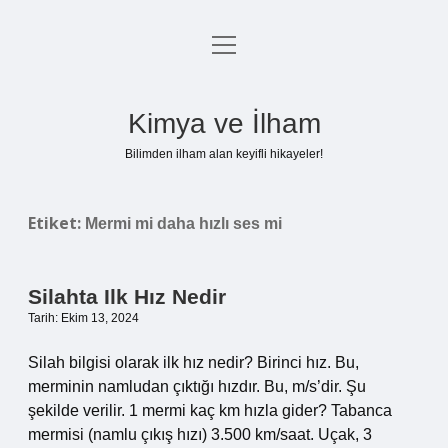
menüyü
Anasayfa
aç
Gizlilik Politikası
Kimya ve İlham
Yasal Uyarı
Bilimden ilham alan keyifli hikayeler!
Hakkımızda
Etiket:
Mermi mi daha hızlı ses mi
Silahta Ilk Hız Nedir
Tarih: Ekim 13, 2024
Silah bilgisi olarak ilk hız nedir? Birinci hız. Bu,
merminin namludan çıktığı hızdır. Bu, m/s’dir. Şu
şekilde verilir. 1 mermi kaç km hızla gider? Tabanca
mermisi (namlu çıkış hızı) 3.500 km/saat. Uçak, 3