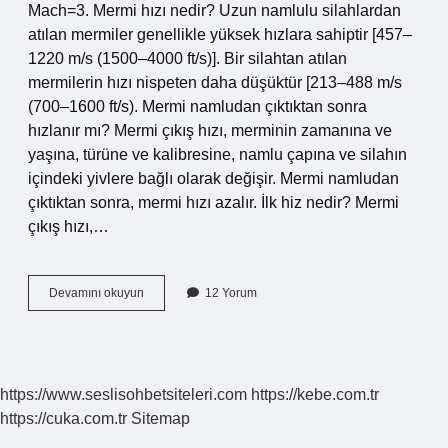
Mach=3. Mermi hızı nedir? Uzun namlulu silahlardan
atılan mermiler genellikle yüksek hızlara sahiptir [457–
1220 m/s (1500–4000 ft/s)]. Bir silahtan atılan
mermilerin hızı nispeten daha düşüktür [213–488 m/s
(700–1600 ft/s). Mermi namludan çıktıktan sonra
hızlanır mı? Mermi çıkış hızı, merminin zamanına ve
yaşına, türüne ve kalibresine, namlu çapına ve silahın
içindeki yivlere bağlı olarak değişir. Mermi namludan
çıktıktan sonra, mermi hızı azalır. İlk hiz nedir? Mermi
çıkış hızı,…
Silahta
Devamını okuyun
12 Yorum
Ilk
Hız
Nedir
https://www.seslisohbetsiteleri.com
https://kebe.com.tr
https://cuka.com.tr
Sitemap