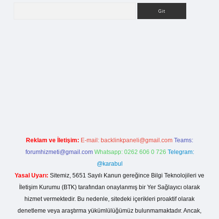
Arama
etci giriş
Reklam ve İletişim:
E-mail:
backlinkpaneli@gmail.com
Teams:
forumhizmeti@gmail.com
Whatsapp: 0262 606 0 726
Telegram:
@karabul
Yasal Uyarı:
Sitemiz, 5651 Sayılı Kanun gereğince Bilgi Teknolojileri ve
İletişim Kurumu (BTK) tarafından onaylanmış bir Yer Sağlayıcı olarak
hizmet vermektedir. Bu nedenle, sitedeki içerikleri proaktif olarak
denetleme veya araştırma yükümlülüğümüz bulunmamaktadır. Ancak,