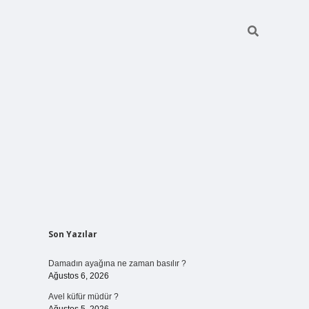
Sidebar
Son Yazılar
betci giriş
Damadın ayağına ne zaman basılır ?
Ağustos 6, 2026
Avel küfür müdür ?