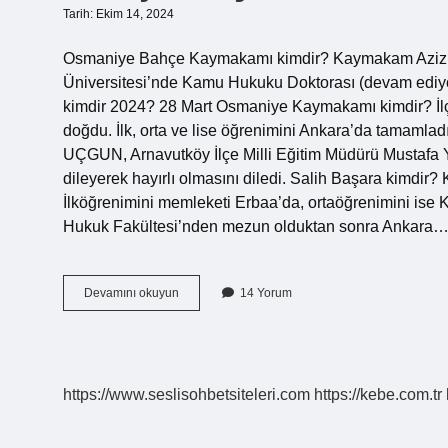
Tarih: Ekim 14, 2024
Osmaniye Bahçe Kaymakamı kimdir? Kaymakam Aziz K
Üniversitesi’nde Kamu Hukuku Doktorası (devam ediyor
kimdir 2024? 28 Mart Osmaniye Kaymakamı kimdir? İ
doğdu. İlk, orta ve lise öğrenimini Ankara’da tamaml
UÇGUN, Arnavutköy İlçe Milli Eğitim Müdürü Mustafa 
dileyerek hayırlı olmasını diledi. Salih Başara kimdir
İlköğrenimini memleketi Erbaa’da, ortaöğrenimini ise 
Hukuk Fakültesi’nden mezun olduktan sonra Ankara
Bahçe
Devamını okuyun
14 Yorum
Kaymakamı
Kimdir
https://www.seslisohbetsiteleri.com
https://kebe.com.tr