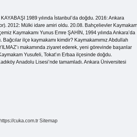
AYABAŞI 1989 yılında İstanbul’da doğdu. 2016: Ankara
). 2012: Mülki idare amiri oldu. 20.08. Bahçelievler Kaymakam
lçemiz Kaymakamı Yunus Emre ŞAHİN, 1994 yılında Ankara’da
adı. Bağcılar ilçe kaymakamı kimdir? Kaymakamımız Abdullah
YILMAZ’ı makamında ziyaret ederek, yeni görevinde başarılar
? Kaymakam Yusufeli, Tokat’ın Erbaa ilçesinde doğdu.
Kadıköy Anadolu Lisesi’nde tamamladı. Ankara Üniversitesi
…
https://cuka.com.tr
Sitemap