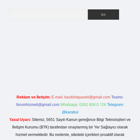
Arama
etci giriş
Reklam ve İletişim:
E-mail:
backlinkpaneli@gmail.com
Teams:
forumhizmeti@gmail.com
Whatsapp: 0262 606 0 726
Telegram:
@karabul
Yasal Uyarı:
Sitemiz, 5651 Sayılı Kanun gereğince Bilgi Teknolojileri ve
İletişim Kurumu (BTK) tarafından onaylanmış bir Yer Sağlayıcı olarak
hizmet vermektedir. Bu nedenle, sitedeki içerikleri proaktif olarak