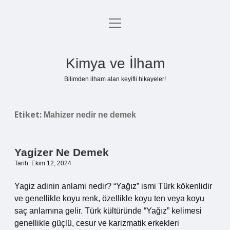
menüyü
Anasayfa
aç
Gizlilik Politikası
Kimya ve İlham
Yasal Uyarı
Bilimden ilham alan keyifli hikayeler!
Hakkımızda
Etiket:
Mahizer nedir ne demek
Yagizer Ne Demek
Tarih: Ekim 12, 2024
Yagiz adinin anlami nedir? “Yağız” ismi Türk kökenlidir
ve genellikle koyu renk, özellikle koyu ten veya koyu
saç anlamına gelir. Türk kültüründe “Yağız” kelimesi
genellikle güçlü, cesur ve karizmatik erkekleri