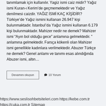
tanımlamak için kullanılır. Yagiz ismi caiz midir? Yağız
ismi Kuran-ı Kerim’de geçmemektedir ve Yağız
denilmesi caizdir. YAĞIZ İSMİ KAÇ KİŞİDİR?
Türkiye’de Yağız ismini kullanan 26.947 kişi
bulunmaktadır. İstanbul’da Yağız ismini kullanan 6.179
kişi bulunmaktadır. Mahizer nedir ne demek? Mahizer
ismi “Ayın bol olduğu gece” anlamına gelmektedir. ”
anlamına gelmektedir. Farsça kökenli olan Mahizer
ismi genellikle kadınlara verilmektedir. Abuzer Türkçe
ne demek? Genel anlamı ve tanımı esas alındığında
Abuzer ismi, altın…
Yagizer
Devamını okuyun
10 Yorum
Ne
Demek
https://www.seslisohbetsiteleri.com
https://kebe.com.tr
https://cuka.com.tr
Sitemap