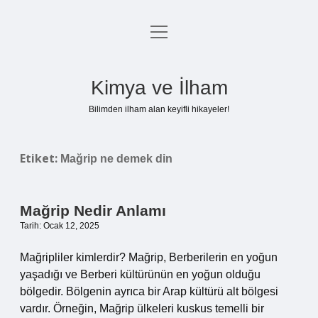
menüyü
Anasayfa
aç
Gizlilik Politikası
Kimya ve İlham
Yasal Uyarı
Bilimden ilham alan keyifli hikayeler!
Hakkımızda
Etiket:
Mağrip ne demek din
Mağrip Nedir Anlamı
Tarih: Ocak 12, 2025
Mağripliler kimlerdir? Mağrip, Berberilerin en yoğun
yaşadığı ve Berberi kültürünün en yoğun olduğu
bölgedir. Bölgenin ayrıca bir Arap kültürü alt bölgesi
vardır. Örneğin, Mağrip ülkeleri kuskus temelli bir