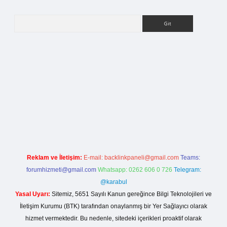
Arama
betci giriş
Reklam ve İletişim:
E-mail:
backlinkpaneli@gmail.com
Teams:
forumhizmeti@gmail.com
Whatsapp: 0262 606 0 726
Telegram:
@karabul
Yasal Uyarı:
Sitemiz, 5651 Sayılı Kanun gereğince Bilgi Teknolojileri ve
İletişim Kurumu (BTK) tarafından onaylanmış bir Yer Sağlayıcı olarak
hizmet vermektedir. Bu nedenle, sitedeki içerikleri proaktif olarak