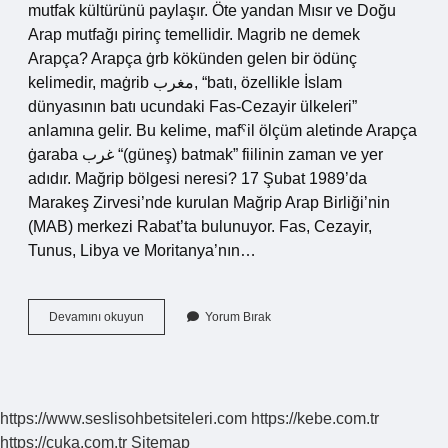
mutfak kültürünü paylaşır. Öte yandan Mısır ve Doğu
Arap mutfağı pirinç temellidir. Magrib ne demek
Arapça? Arapça ġrb kökünden gelen bir ödünç
kelimedir, maġrib مغرب, “batı, özellikle İslam
dünyasının batı ucundaki Fas-Cezayir ülkeleri”
anlamına gelir. Bu kelime, mafˁil ölçüm aletinde Arapça
ġaraba غرب “(güneş) batmak” fiilinin zaman ve yer
adıdır. Mağrip bölgesi neresi? 17 Şubat 1989’da
Marakeş Zirvesi’nde kurulan Mağrip Arap Birliği’nin
(MAB) merkezi Rabat’ta bulunuyor. Fas, Cezayir,
Tunus, Libya ve Moritanya’nın…
Mağrip
Devamını okuyun
Yorum Bırak
Nedir
Anlamı
https://www.seslisohbetsiteleri.com
https://kebe.com.tr
https://cuka.com.tr
Sitemap