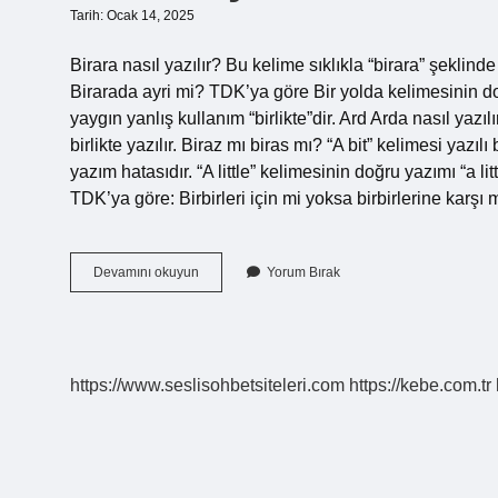
Tarih: Ocak 14, 2025
Birara nasıl yazılır? Bu kelime sıklıkla “birara” şeklind
Birarada ayri mi? TDK’ya göre Bir yolda kelimesinin doğ
yaygın yanlış kullanım “birlikte”dir. Ard Arda nasıl yazı
birlikte yazılır. Biraz mı biras mı? “A bit” kelimesi yazıl
yazım hatasıdır. “A little” kelimesinin doğru yazımı “a li
TDK’ya göre: Birbirleri için mi yoksa birbirlerine kar
Birara
Devamını okuyun
Yorum Bırak
Ayrı
Mı
https://www.seslisohbetsiteleri.com
https://kebe.com.tr