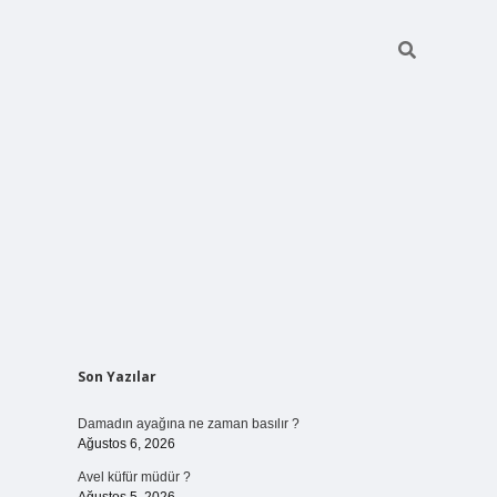
Sidebar
Son Yazılar
betci giriş
Damadın ayağına ne zaman basılır ?
Ağustos 6, 2026
Avel küfür müdür ?