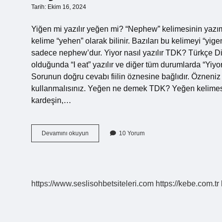
Tarih: Ekim 16, 2024
Yiğen mi yazılır yeğen mi? “Nephew” kelimesinin yazımı
kelime “yehen” olarak bilinir. Bazıları bu kelimeyi “yig
sadece nephew’dur. Yiyor nasıl yazılır TDK? Türkçe Dil K
olduğunda “I eat” yazılır ve diğer tüm durumlarda “Yiyo
Sorunun doğru cevabı fiilin öznesine bağlıdır. Özneniz 
kullanmalısınız. Yeğen ne demek TDK? Yeğen kelimesinin
kardeşin,…
Yiyen
Devamını okuyun
10 Yorum
Nasıl
Yazılır
Tdk
https://www.seslisohbetsiteleri.com
https://kebe.com.tr