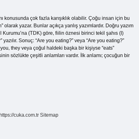
 konusunda çok fazla karışıklık olabilir. Çoğu insan için bu
en” olarak yazar. Bunlar açıkça yanlış yazımlardır. Doğru yazım
urumu’na (TDK) göre, fiilin öznesi birinci tekil şahıs (I)
r” yazılır. Sonuç: “Are you eating?” veya “Are you eating?”
you, they veya çoğul haldeki başka bir kişiyse “eats”
 sözlükte çeşitli anlamları vardır. İlk anlamı; çocuğun bir
https://cuka.com.tr
Sitemap