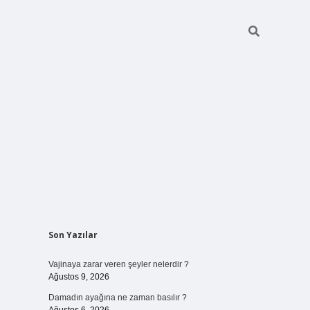
Sidebar
Son Yazılar
betci giriş
Vajinaya zarar veren şeyler nelerdir ?
Ağustos 9, 2026
Damadın ayağına ne zaman basılır ?