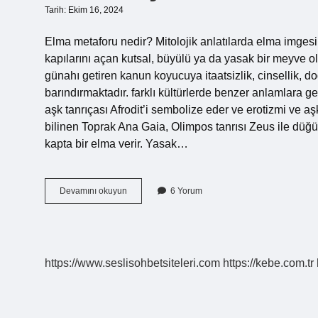
Tarih: Ekim 16, 2024
Elma metaforu nedir? Mitolojik anlatılarda elma imgesi, 
kapılarını açan kutsal, büyülü ya da yasak bir meyve ol
günahı getiren kanun koyucuya itaatsizlik, cinsellik, 
barındırmaktadır. farklı kültürlerde benzer anlamlara g
aşk tanrıçası Afrodit’i sembolize eder ve erotizmi ve a
bilinen Toprak Ana Gaia, Olimpos tanrısı Zeus ile düğü
kapta bir elma verir. Yasak…
Elma
Devamını okuyun
6 Yorum
Neyin
Metaforu
https://www.seslisohbetsiteleri.com
https://kebe.com.tr