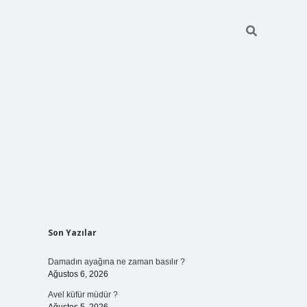
Sidebar
Son Yazılar
betci giriş
Damadın ayağına ne zaman basılır ?
Ağustos 6, 2026
Avel küfür müdür ?