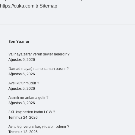
Değişir
https://cuka.com.tr
Sitemap
Sidebar
Son Yazılar
Vajinaya zarar veren şeyler nelerdir ?
Ağustos 9, 2026
Damadın ayağına ne zaman basılır ?
Ağustos 6, 2026
Avel küfür müdür ?
Ağustos 5, 2026
A sınıfı ne anlama gelir ?
Ağustos 3, 2026
3XL kaç beden kadın LCW ?
Temmuz 24, 2026
Av tüfeği vergisi kaç yılda bir ödenir ?
Temmuz 13, 2026