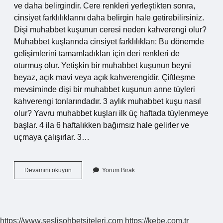
ve daha belirgindir. Cere renkleri yerleştikten sonra,
cinsiyet farklılıklarını daha belirgin hale getirebilirsiniz.
Dişi muhabbet kuşunun ceresi neden kahverengi olur?
Muhabbet kuşlarında cinsiyet farklılıkları: Bu dönemde
gelişimlerini tamamladıkları için deri renkleri de
oturmuş olur. Yetişkin bir muhabbet kuşunun beyni
beyaz, açık mavi veya açık kahverengidir. Çiftleşme
mevsiminde dişi bir muhabbet kuşunun anne tüyleri
kahverengi tonlarındadır. 3 aylık muhabbet kuşu nasıl
olur? Yavru muhabbet kuşları ilk üç haftada tüylenmeye
başlar. 4 ila 6 haftalıkken bağımsız hale gelirler ve
uçmaya çalışırlar. 3…
Muhabbet
Devamını okuyun
Yorum Bırak
Kuşu
Cere
Rengi
Ne
Zaman
https://www.seslisohbetsiteleri.com
https://kebe.com.tr