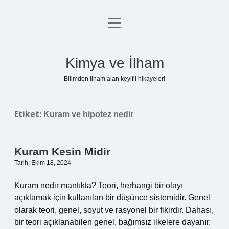
menüyü
Anasayfa
aç
Gizlilik Politikası
Kimya ve İlham
Yasal Uyarı
Bilimden ilham alan keyifli hikayeler!
Hakkımızda
Etiket:
Kuram ve hipotez nedir
Kuram Kesin Midir
Tarih: Ekim 18, 2024
Kuram nedir mantıkta? Teori, herhangi bir olayı
açıklamak için kullanılan bir düşünce sistemidir. Genel
olarak teori, genel, soyut ve rasyonel bir fikirdir. Dahası,
bir teori açıklanabilen genel, bağımsız ilkelere dayanır.