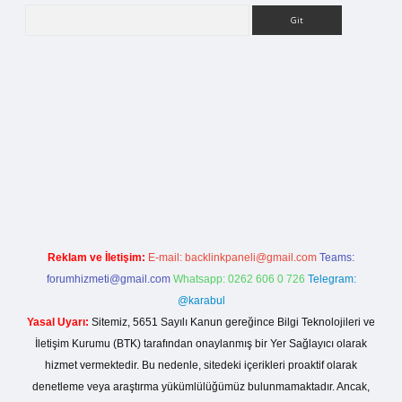
Arama
iriş
Reklam ve İletişim:
E-mail:
backlinkpaneli@gmail.com
Teams:
forumhizmeti@gmail.com
Whatsapp: 0262 606 0 726
Telegram:
@karabul
Yasal Uyarı:
Sitemiz, 5651 Sayılı Kanun gereğince Bilgi Teknolojileri ve
İletişim Kurumu (BTK) tarafından onaylanmış bir Yer Sağlayıcı olarak
hizmet vermektedir. Bu nedenle, sitedeki içerikleri proaktif olarak
denetleme veya araştırma yükümlülüğümüz bulunmamaktadır. Ancak,