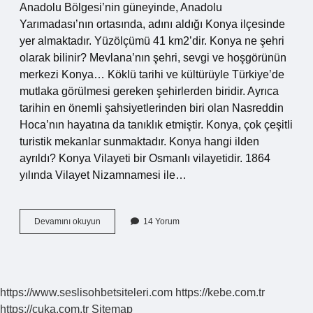
Anadolu Bölgesi’nin güneyinde, Anadolu
Yarımadası’nın ortasında, adını aldığı Konya ilçesinde
yer almaktadır. Yüzölçümü 41 km2’dir. Konya ne şehri
olarak bilinir? Mevlana’nın şehri, sevgi ve hoşgörünün
merkezi Konya… Köklü tarihi ve kültürüyle Türkiye’de
mutlaka görülmesi gereken şehirlerden biridir. Ayrıca
tarihin en önemli şahsiyetlerinden biri olan Nasreddin
Hoca’nın hayatına da tanıklık etmiştir. Konya, çok çeşitli
turistik mekanlar sunmaktadır. Konya hangi ilden
ayrıldı? Konya Vilayeti bir Osmanlı vilayetidir. 1864
yılında Vilayet Nizamnamesi ile…
Konya
Devamını okuyun
14 Yorum
Nerenin
Şehri
https://www.seslisohbetsiteleri.com
https://kebe.com.tr
https://cuka.com.tr
Sitemap