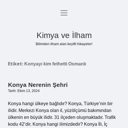
menüyü
Anasayfa
aç
Gizlilik Politikası
Kimya ve İlham
Yasal Uyarı
Bilimden ilham alan keyifli hikayeler!
Hakkımızda
Etiket:
Konyayı kim fethetti Osmanlı
Konya Nerenin Şehri
Tarih: Ekim 13, 2024
Konya hangi ülkeye bağlıdır? Konya, Türkiye’nin bir
ilidir. Merkezi Konya olan il, yüzölçümü bakımından
ülkenin en büyük ilidir. 31 ilçeden oluşmaktadır. Trafik
kodu 42’dir. Konya hangi ilimizdedir? Konya İli, İç