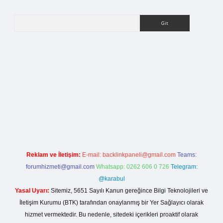
Arama
etci giriş
Reklam ve İletişim:
E-mail:
backlinkpaneli@gmail.com
Teams:
forumhizmeti@gmail.com
Whatsapp: 0262 606 0 726
Telegram:
@karabul
Yasal Uyarı:
Sitemiz, 5651 Sayılı Kanun gereğince Bilgi Teknolojileri ve
İletişim Kurumu (BTK) tarafından onaylanmış bir Yer Sağlayıcı olarak
hizmet vermektedir. Bu nedenle, sitedeki içerikleri proaktif olarak