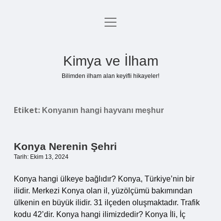
menüyü
Anasayfa
aç
Gizlilik Politikası
Kimya ve İlham
Yasal Uyarı
Bilimden ilham alan keyifli hikayeler!
Hakkımızda
Etiket:
Konyanın hangi hayvanı meşhur
Konya Nerenin Şehri
Tarih: Ekim 13, 2024
Konya hangi ülkeye bağlıdır? Konya, Türkiye’nin bir
ilidir. Merkezi Konya olan il, yüzölçümü bakımından
ülkenin en büyük ilidir. 31 ilçeden oluşmaktadır. Trafik
kodu 42’dir. Konya hangi ilimizdedir? Konya İli, İç