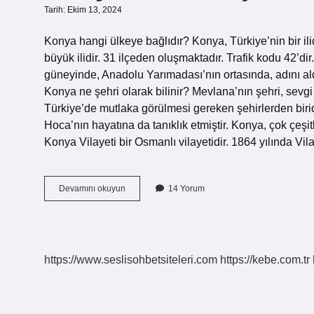
Tarih: Ekim 13, 2024
Konya hangi ülkeye bağlıdır? Konya, Türkiye’nin bir il
büyük ilidir. 31 ilçeden oluşmaktadır. Trafik kodu 42’di
güneyinde, Anadolu Yarımadası’nın ortasında, adını al
Konya ne şehri olarak bilinir? Mevlana’nın şehri, sev
Türkiye’de mutlaka görülmesi gereken şehirlerden biridi
Hoca’nın hayatına da tanıklık etmiştir. Konya, çok çeşit
Konya Vilayeti bir Osmanlı vilayetidir. 1864 yılında V
Konya
Devamını okuyun
14 Yorum
Nerenin
Şehri
https://www.seslisohbetsiteleri.com
https://kebe.com.tr