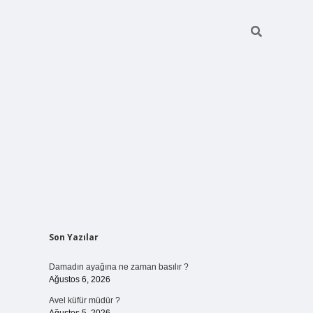
Sidebar
Son Yazılar
betci giriş
Damadın ayağına ne zaman basılır ?
Ağustos 6, 2026
Avel küfür müdür ?