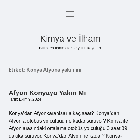
menüyü
Anasayfa
aç
Gizlilik Politikası
Kimya ve İlham
Yasal Uyarı
Bilimden ilham alan keyifli hikayeler!
Hakkımızda
Etiket:
Konya Afyona yakın mı
Afyon Konyaya Yakın Mı
Tarih: Ekim 9, 2024
Konya’dan Afyonkarahisar’a kaç saat? Konya’dan
Afyon’a otobüs yolculuğu ne kadar sürüyor? Konya ile
Afyon arasındaki ortalama otobüs yolculuğu 3 saat 39
dakika sürüyor. Konya’dan Afyon ne kadar? Konya-