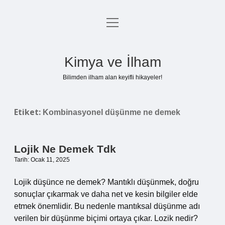
menüyü
Anasayfa
aç
Gizlilik Politikası
Kimya ve İlham
Yasal Uyarı
Bilimden ilham alan keyifli hikayeler!
Hakkımızda
Etiket:
Kombinasyonel düşünme ne demek
Lojik Ne Demek Tdk
Tarih: Ocak 11, 2025
Lojik düşünce ne demek? Mantıklı düşünmek, doğru
sonuçlar çıkarmak ve daha net ve kesin bilgiler elde
etmek önemlidir. Bu nedenle mantıksal düşünme adı
verilen bir düşünme biçimi ortaya çıkar. Lozik nedir?