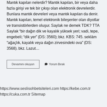
Mantık kapıları nelerdir? Mantık kapıları, bir veya daha
fazla girişi ve tek bir çıkışı olan elektronik devrelerdir.
Bunlara mantık devreleri veya mantık kapıları da denir.
Mantık kapıları, temel elektronik bileşenler olan diyotlar
ve transistörlerden oluşur. Saylak ne demek TDK? TTA
Saylak “bir dağın dik ve kayalık yüksek yeri; vadi, tepe,
engebeli; “dik yer” (DS: 3560); bkz. KBS: 745. seklām
“ağaçlık, kayalık veya dağın zirvesindeki ova” (DS:
3568). bkz. Lazut…
Lojik
Devamını okuyun
Yorum Bırak
Ne
Demek
Tdk
https://www.seslisohbetsiteleri.com
https://kebe.com.tr
https://cuka.com.tr
Sitemap