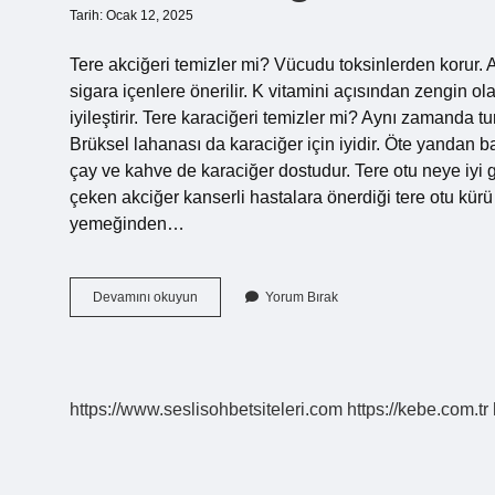
Tarih: Ocak 12, 2025
Tere akciğeri temizler mi? Vücudu toksinlerden korur. A
sigara içenlere önerilir. K vitamini açısından zengin o
iyileştirir. Tere karaciğeri temizler mi? Aynı zamanda tu
Brüksel lahanası da karaciğer için iyidir. Öte yandan bad
çay ve kahve de karaciğer dostudur. Tere otu neye iyi 
çeken akciğer kanserli hastalara önerdiği tere otu kürü
yemeğinden…
Tere
Devamını okuyun
Yorum Bırak
Otu
Ciğerleri
Temizler
Mi
https://www.seslisohbetsiteleri.com
https://kebe.com.tr