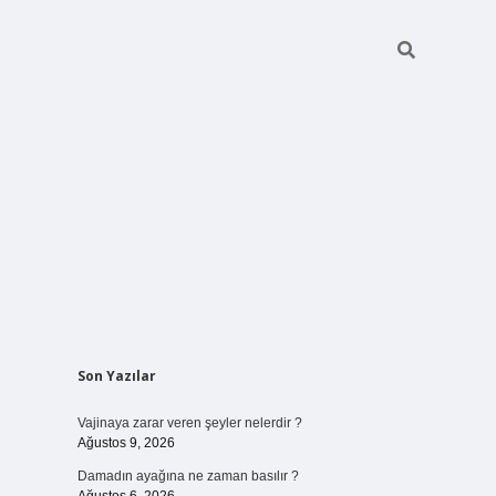
Sidebar
Son Yazılar
betci giriş
Vajinaya zarar veren şeyler nelerdir ?
Ağustos 9, 2026
Damadın ayağına ne zaman basılır ?