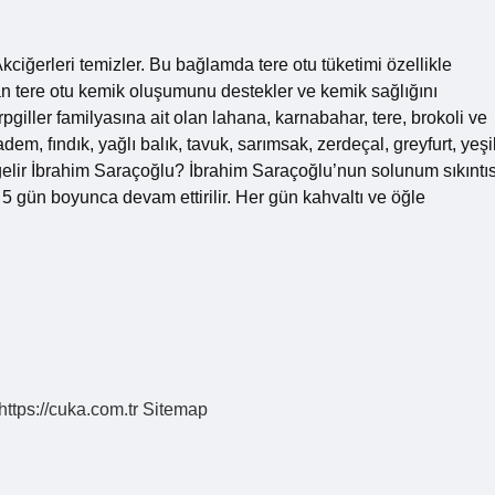
kciğerleri temizler. Bu bağlamda tere otu tüketimi özellikle
lan tere otu kemik oluşumunu destekler ve kemik sağlığını
rpgiller familyasına ait olan lahana, karnabahar, tere, brokoli ve
em, fındık, yağlı balık, tavuk, sarımsak, zerdeçal, greyfurt, yeşi
gelir İbrahim Saraçoğlu? İbrahim Saraçoğlu’nun solunum sıkıntıs
 5 gün boyunca devam ettirilir. Her gün kahvaltı ve öğle
https://cuka.com.tr
Sitemap