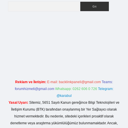
Arama
etci giriş
Reklam ve İletişim:
E-mail:
backlinkpaneli@gmail.com
Teams:
forumhizmeti@gmail.com
Whatsapp: 0262 606 0 726
Telegram:
@karabul
Yasal Uyarı:
Sitemiz, 5651 Sayılı Kanun gereğince Bilgi Teknolojileri ve
İletişim Kurumu (BTK) tarafından onaylanmış bir Yer Sağlayıcı olarak
hizmet vermektedir. Bu nedenle, sitedeki içerikleri proaktif olarak
denetleme veya araştırma yükümlülüğümüz bulunmamaktadır. Ancak,