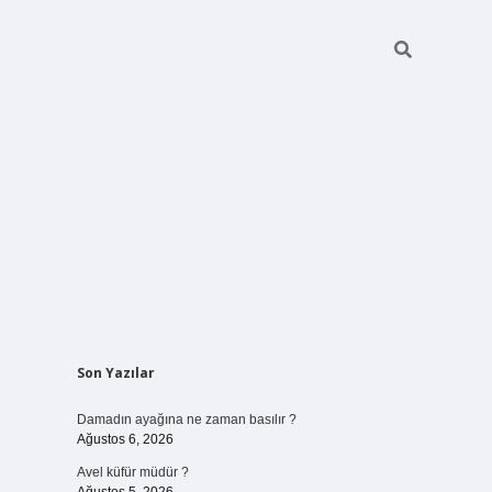
Sidebar
Son Yazılar
betci giriş
Damadın ayağına ne zaman basılır ?
Ağustos 6, 2026
Avel küfür müdür ?