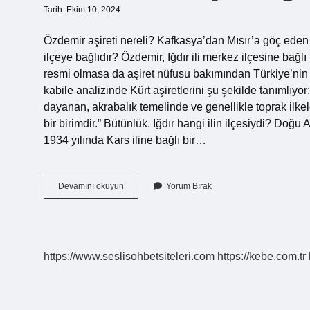
Tarih: Ekim 10, 2024
Özdemir aşireti nereli? Kafkasya’dan Mısır’a göç eden
ilçeye bağlıdır? Özdemir, Iğdır ili merkez ilçesine bağlı
resmi olmasa da aşiret nüfusu bakımından Türkiye’nin e
kabile analizinde Kürt aşiretlerini şu şekilde tanımlıyor
dayanan, akrabalık temelinde ve genellikle toprak ilkel
bir birimdir.” Bütünlük. Iğdır hangi ilin ilçesiydi? Do
1934 yılında Kars iline bağlı bir…
Özdemir
Devamını okuyun
Yorum Bırak
Nereye
Bağlı
https://www.seslisohbetsiteleri.com
https://kebe.com.tr