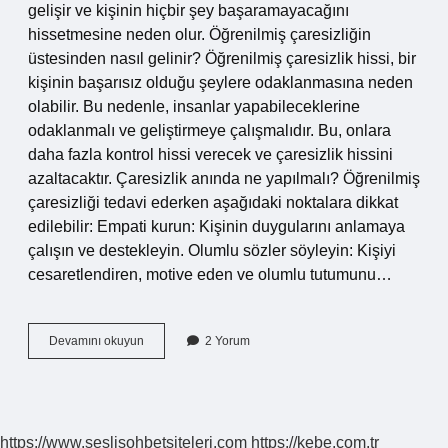
gelişir ve kişinin hiçbir şey başaramayacağını
hissetmesine neden olur. Öğrenilmiş çaresizliğin
üstesinden nasıl gelinir? Öğrenilmiş çaresizlik hissi, bir
kişinin başarısız olduğu şeylere odaklanmasına neden
olabilir. Bu nedenle, insanlar yapabileceklerine
odaklanmalı ve geliştirmeye çalışmalıdır. Bu, onlara
daha fazla kontrol hissi verecek ve çaresizlik hissini
azaltacaktır. Çaresizlik anında ne yapılmalı? Öğrenilmiş
çaresizliği tedavi ederken aşağıdaki noktalara dikkat
edilebilir: Empati kurun: Kişinin duygularını anlamaya
çalışın ve destekleyin. Olumlu sözler söyleyin: Kişiyi
cesaretlendiren, motive eden ve olumlu tutumunu…
Öğrenilmiş
Devamını okuyun
2 Yorum
Çaresizlik
Nasıl
Geçer
https://www.seslisohbetsiteleri.com
https://kebe.com.tr