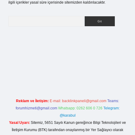
ilgili içerikler yasal süre içerisinde sitemizden kaldırılacaktır.
Arama
betci giriş
Reklam ve İletişim:
E-mail:
backlinkpaneli@gmail.com
Teams:
forumhizmeti@gmail.com
Whatsapp: 0262 606 0 726
Telegram:
@karabul
Yasal Uyarı:
Sitemiz, 5651 Sayılı Kanun gereğince Bilgi Teknolojileri ve
İletişim Kurumu (BTK) tarafından onaylanmış bir Yer Sağlayıcı olarak