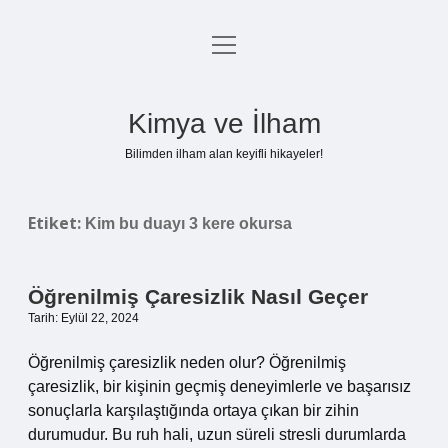
menüyü
Anasayfa
aç
Gizlilik Politikası
Kimya ve İlham
Yasal Uyarı
Bilimden ilham alan keyifli hikayeler!
Hakkımızda
Etiket:
Kim bu duayı 3 kere okursa
Öğrenilmiş Çaresizlik Nasıl Geçer
Tarih: Eylül 22, 2024
Öğrenilmiş çaresizlik neden olur? Öğrenilmiş
çaresizlik, bir kişinin geçmiş deneyimlerle ve başarısız
sonuçlarla karşılaştığında ortaya çıkan bir zihin
durumudur. Bu ruh hali, uzun süreli stresli durumlarda