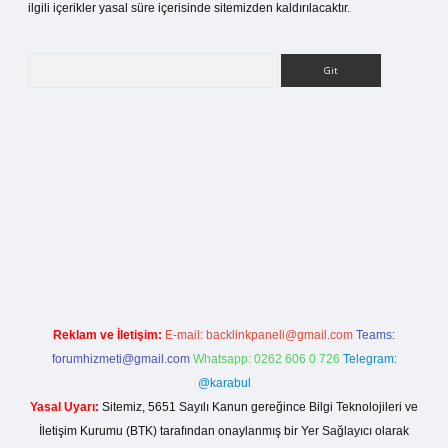
ilgili içerikler yasal süre içerisinde sitemizden kaldırılacaktır.
Arama
etci giriş
Reklam ve İletişim:
E-mail:
backlinkpaneli@gmail.com
Teams:
forumhizmeti@gmail.com
Whatsapp: 0262 606 0 726
Telegram:
@karabul
Yasal Uyarı:
Sitemiz, 5651 Sayılı Kanun gereğince Bilgi Teknolojileri ve
İletişim Kurumu (BTK) tarafından onaylanmış bir Yer Sağlayıcı olarak