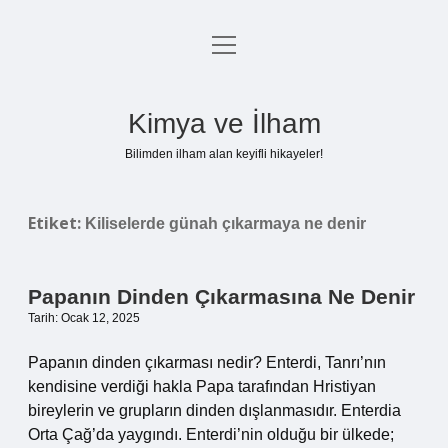
menüyü
Anasayfa
aç
Gizlilik Politikası
Kimya ve İlham
Yasal Uyarı
Bilimden ilham alan keyifli hikayeler!
Hakkımızda
Etiket:
Kiliselerde günah çıkarmaya ne denir
Papanın Dinden Çıkarmasına Ne Denir
Tarih: Ocak 12, 2025
Papanın dinden çıkarması nedir? Enterdi, Tanrı’nın
kendisine verdiği hakla Papa tarafından Hristiyan
bireylerin ve grupların dinden dışlanmasıdır. Enterdia
Orta Çağ’da yaygındı. Enterdi’nin olduğu bir ülkede;