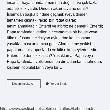
insanlar hayatlarından memnun değildir ve çok fazla
adaletsizlik vardır. Dinden çıkarmaya ne denir?
İslam’dan başka bir dine geçmek (veya dinden
tamamen çıkmak) “açık” bir irtidat olarak
tanımlanmaktadır. Enterdi ve aforoz ne demek? Enterdi;
Papa tarafından verilen bir cezadır ve bir bölge veya
ülke nüfusunun Hristiyan ayinlerine katılmasının
yasaklanması anlamına gelir. Aforoz etme yetkisi
papalarda, piskoposlarda ve kilise konseylerindedir.
Enterdi ne demek kısaca? Yasaklama, Papa veya
Papa tarafından yetkilendirilen din adamları tarafından,
kişilerin, toplulukların veya bir…
Papanın
Devamını okuyun
Yorum Bırak
Dinden
Çıkarmasına
Ne
Denir
https://www.seslisohbetsiteleri.com
https://kebe.com.tr