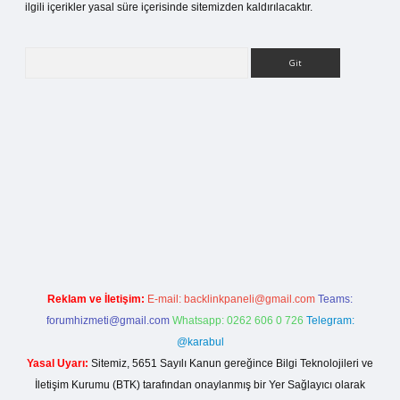
ilgili içerikler yasal süre içerisinde sitemizden kaldırılacaktır.
Arama
betci giriş
Reklam ve İletişim:
E-mail:
backlinkpaneli@gmail.com
Teams:
forumhizmeti@gmail.com
Whatsapp: 0262 606 0 726
Telegram:
@karabul
Yasal Uyarı:
Sitemiz, 5651 Sayılı Kanun gereğince Bilgi Teknolojileri ve
İletişim Kurumu (BTK) tarafından onaylanmış bir Yer Sağlayıcı olarak