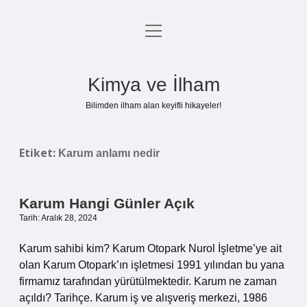
menüyü
Anasayfa
aç
Gizlilik Politikası
Kimya ve İlham
Yasal Uyarı
Bilimden ilham alan keyifli hikayeler!
Hakkımızda
Etiket:
Karum anlamı nedir
Karum Hangi Günler Açık
Tarih: Aralık 28, 2024
Karum sahibi kim? Karum Otopark Nurol İşletme’ye ait
olan Karum Otopark’ın işletmesi 1991 yılından bu yana
firmamız tarafından yürütülmektedir. Karum ne zaman
açıldı? Tarihçe. Karum iş ve alışveriş merkezi, 1986