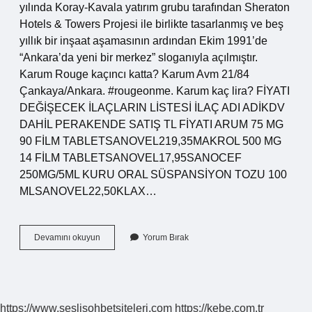
yılında Koray-Kavala yatırım grubu tarafından Sheraton
Hotels & Towers Projesi ile birlikte tasarlanmış ve beş
yıllık bir inşaat aşamasının ardından Ekim 1991’de
“Ankara’da yeni bir merkez” sloganıyla açılmıştır.
Karum Rouge kaçıncı katta? Karum Avm 21/84
Çankaya/Ankara. #rougeonme. Karum kaç lira? FİYATI
DEĞİŞECEK İLAÇLARIN LİSTESİ İLAÇ ADI ADİKDV
DAHİL PERAKENDE SATIŞ TL FİYATI ARUM 75 MG
90 FİLM TABLETSANOVEL219,35MAKROL 500 MG
14 FİLM TABLETSANOVEL17,95SANOCEF
250MG/5ML KURU ORAL SÜSPANSİYON TOZU 100
MLSANOVEL22,50KLAX…
Karum
Devamını okuyun
Yorum Bırak
Hangi
Günler
Açık
https://www.seslisohbetsiteleri.com
https://kebe.com.tr