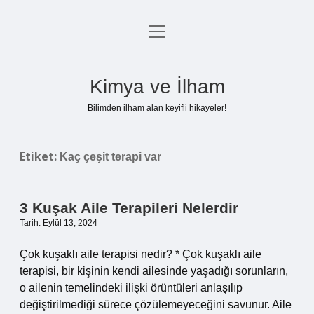
menüyü
Anasayfa
aç
Gizlilik Politikası
Kimya ve İlham
Yasal Uyarı
Bilimden ilham alan keyifli hikayeler!
Hakkımızda
Etiket:
Kaç çeşit terapi var
3 Kuşak Aile Terapileri Nelerdir
Tarih: Eylül 13, 2024
Çok kuşaklı aile terapisi nedir? * Çok kuşaklı aile
terapisi, bir kişinin kendi ailesinde yaşadığı sorunların,
o ailenin temelindeki ilişki örüntüleri anlaşılıp
değiştirilmediği sürece çözülemeyeceğini savunur. Aile