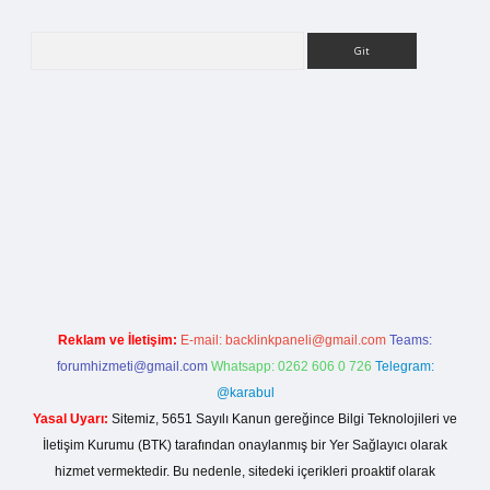
Arama
etci giriş
Reklam ve İletişim:
E-mail:
backlinkpaneli@gmail.com
Teams:
forumhizmeti@gmail.com
Whatsapp: 0262 606 0 726
Telegram:
@karabul
Yasal Uyarı:
Sitemiz, 5651 Sayılı Kanun gereğince Bilgi Teknolojileri ve
İletişim Kurumu (BTK) tarafından onaylanmış bir Yer Sağlayıcı olarak
hizmet vermektedir. Bu nedenle, sitedeki içerikleri proaktif olarak