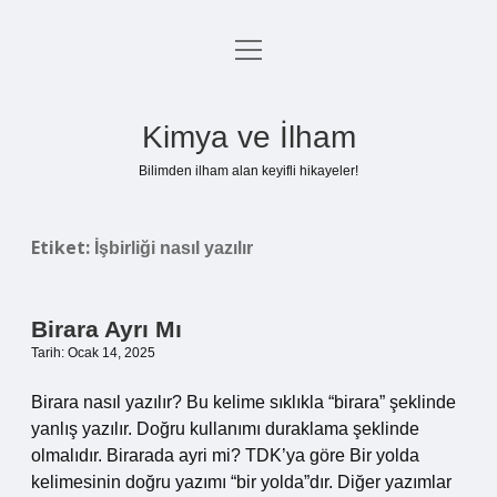
menüyü
Anasayfa
aç
Gizlilik Politikası
Kimya ve İlham
Yasal Uyarı
Bilimden ilham alan keyifli hikayeler!
Hakkımızda
Etiket:
İşbirliği nasıl yazılır
Birara Ayrı Mı
Tarih: Ocak 14, 2025
Birara nasıl yazılır? Bu kelime sıklıkla “birara” şeklinde
yanlış yazılır. Doğru kullanımı duraklama şeklinde
olmalıdır. Birarada ayri mi? TDK’ya göre Bir yolda
kelimesinin doğru yazımı “bir yolda”dır. Diğer yazımlar