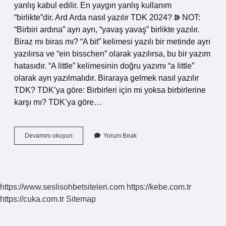
yanlış kabul edilir. En yaygın yanlış kullanım
“birlikte”dir. Ard Arda nasıl yazılır TDK 2024? ↇ NOT:
“Birbiri ardına” ayrı ayrı, “yavaş yavaş” birlikte yazılır.
Biraz mı biras mı? “A bit” kelimesi yazılı bir metinde ayrı
yazılırsa ve “ein bisschen” olarak yazılırsa, bu bir yazım
hatasıdır. “A little” kelimesinin doğru yazımı “a little”
olarak ayrı yazılmalıdır. Biraraya gelmek nasıl yazılır
TDK? TDK’ya göre: Birbirleri için mi yoksa birbirlerine
karşı mı? TDK’ya göre…
Birara
Devamını okuyun
Yorum Bırak
Ayrı
Mı
https://www.seslisohbetsiteleri.com
https://kebe.com.tr
https://cuka.com.tr
Sitemap