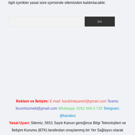
ilgili içerikler yasal süre içerisinde sitemizden kaldırılacaktır.
Arama
etci giriş
Reklam ve İletişim:
E-mail:
backlinkpaneli@gmail.com
Teams:
forumhizmeti@gmail.com
Whatsapp: 0262 606 0 726
Telegram:
@karabul
Yasal Uyarı:
Sitemiz, 5651 Sayılı Kanun gereğince Bilgi Teknolojileri ve
İletişim Kurumu (BTK) tarafından onaylanmış bir Yer Sağlayıcı olarak