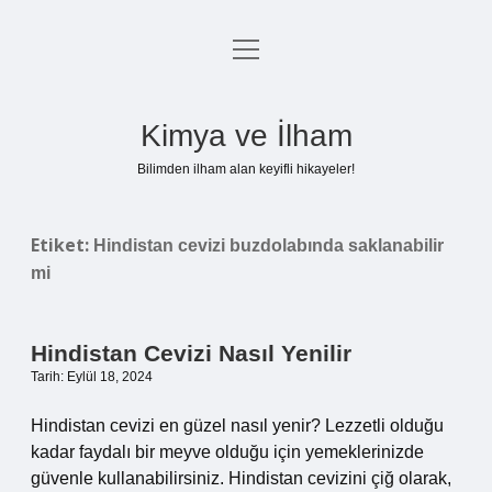
menüyü
Anasayfa
aç
Gizlilik Politikası
Kimya ve İlham
Yasal Uyarı
Bilimden ilham alan keyifli hikayeler!
Hakkımızda
Etiket:
Hindistan cevizi buzdolabında saklanabilir
mi
Hindistan Cevizi Nasıl Yenilir
Tarih: Eylül 18, 2024
Hindistan cevizi en güzel nasıl yenir? Lezzetli olduğu
kadar faydalı bir meyve olduğu için yemeklerinizde
güvenle kullanabilirsiniz. Hindistan cevizini çiğ olarak,