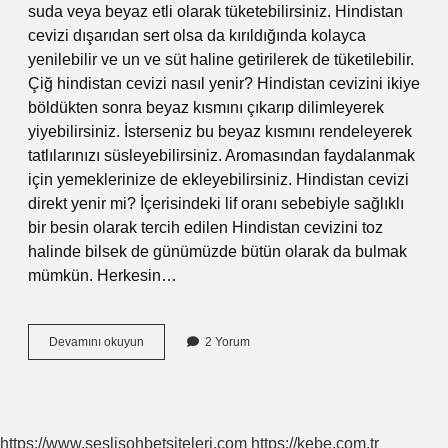
suda veya beyaz etli olarak tüketebilirsiniz. Hindistan
cevizi dışarıdan sert olsa da kırıldığında kolayca
yenilebilir ve un ve süt haline getirilerek de tüketilebilir.
Çiğ hindistan cevizi nasıl yenir? Hindistan cevizini ikiye
böldükten sonra beyaz kısmını çıkarıp dilimleyerek
yiyebilirsiniz. İsterseniz bu beyaz kısmını rendeleyerek
tatlılarınızı süsleyebilirsiniz. Aromasından faydalanmak
için yemeklerinize de ekleyebilirsiniz. Hindistan cevizi
direkt yenir mi? İçerisindeki lif oranı sebebiyle sağlıklı
bir besin olarak tercih edilen Hindistan cevizini toz
halinde bilsek de günümüzde bütün olarak da bulmak
mümkün. Herkesin…
Hindistan
Devamını okuyun
2 Yorum
Cevizi
Nasıl
Yenilir
https://www.seslisohbetsiteleri.com
https://kebe.com.tr