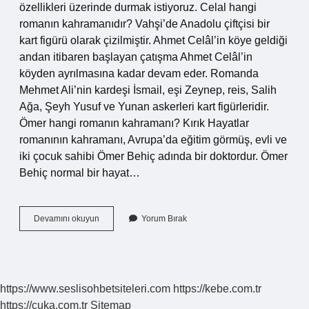
özellikleri üzerinde durmak istiyoruz. Celal hangi
romanın kahramanıdır? Vahşi’de Anadolu çiftçisi bir
kart figürü olarak çizilmiştir. Ahmet Celâl’in köye geldiği
andan itibaren başlayan çatışma Ahmet Celâl’in
köyden ayrılmasına kadar devam eder. Romanda
Mehmet Ali’nin kardeşi İsmail, eşi Zeynep, reis, Salih
Ağa, Şeyh Yusuf ve Yunan askerleri kart figürleridir.
Ömer hangi romanın kahramanı? Kırık Hayatlar
romanının kahramanı, Avrupa’da eğitim görmüş, evli ve
iki çocuk sahibi Ömer Behiç adında bir doktordur. Ömer
Behiç normal bir hayat…
Islam
Devamını okuyun
Yorum Bırak
Hangi
Roman
Karakteri
https://www.seslisohbetsiteleri.com
https://kebe.com.tr
https://cuka.com.tr
Sitemap