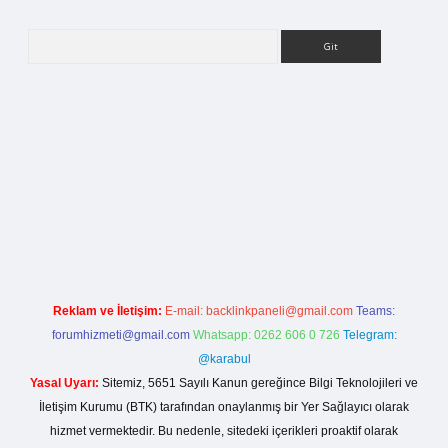
Arama
betci giriş
Reklam ve İletişim:
E-mail:
backlinkpaneli@gmail.com
Teams:
forumhizmeti@gmail.com
Whatsapp: 0262 606 0 726
Telegram:
@karabul
Yasal Uyarı:
Sitemiz, 5651 Sayılı Kanun gereğince Bilgi Teknolojileri ve
İletişim Kurumu (BTK) tarafından onaylanmış bir Yer Sağlayıcı olarak
hizmet vermektedir. Bu nedenle, sitedeki içerikleri proaktif olarak