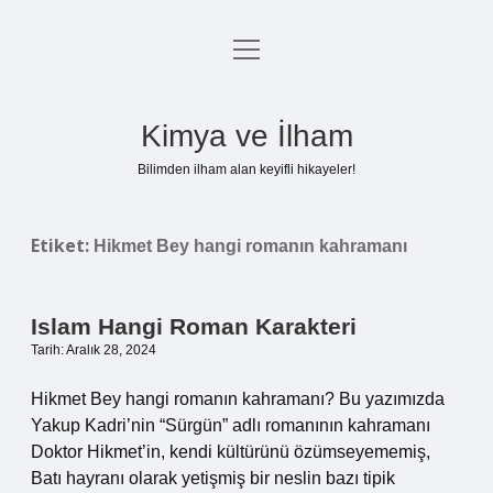
menüyü
Anasayfa
aç
Gizlilik Politikası
Kimya ve İlham
Yasal Uyarı
Bilimden ilham alan keyifli hikayeler!
Hakkımızda
Etiket:
Hikmet Bey hangi romanın kahramanı
Islam Hangi Roman Karakteri
Tarih: Aralık 28, 2024
Hikmet Bey hangi romanın kahramanı? Bu yazımızda
Yakup Kadri’nin “Sürgün” adlı romanının kahramanı
Doktor Hikmet’in, kendi kültürünü özümseyememiş,
Batı hayranı olarak yetişmiş bir neslin bazı tipik