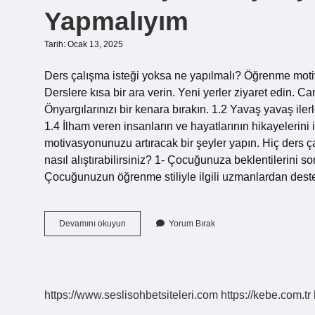
Yapmalıyım
Tarih: Ocak 13, 2025
Ders çalışma isteği yoksa ne yapılmalı? Öğrenme moti
Derslere kısa bir ara verin. Yeni yerler ziyaret edin. 
Önyargılarınızı bir kenara bırakın. 1.2 Yavaş yavaş il
1.4 İlham veren insanların ve hayatlarının hikayelerini
motivasyonunuzu artıracak bir şeyler yapın. Hiç der
nasıl alıştırabilirsiniz? 1- Çocuğunuza beklentilerini 
Çocuğunuzun öğrenme stiliyle ilgili uzmanlardan des
Canım
Devamını okuyun
Yorum Bırak
Hiç
Ders
Çalışmak
Istemiyor
Ne
https://www.seslisohbetsiteleri.com
https://kebe.com.tr
Yapmalıyım