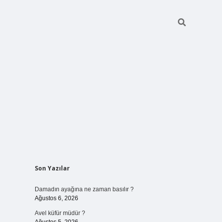
Sidebar
Son Yazılar
betci giriş
Damadın ayağına ne zaman basılır ?
Ağustos 6, 2026
Avel küfür müdür ?