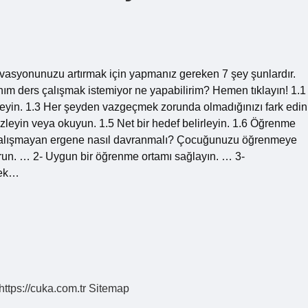
vasyonunuzu artırmak için yapmanız gereken 7 şey şunlardır.
Canım ders çalışmak istemiyor ne yapabilirim? Hemen tıklayın! 1.1
erleyin. 1.3 Her şeyden vazgeçmek zorunda olmadığınızı fark edin
 izleyin veya okuyun. 1.5 Net bir hedef belirleyin. 1.6 Öğrenme
s çalışmayan ergene nasıl davranmalı? Çocuğunuzu öğrenmeye
sorun. … 2- Uygun bir öğrenme ortamı sağlayın. … 3-
tek…
https://cuka.com.tr
Sitemap