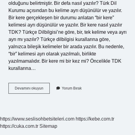
olduğunu belirtmiştir. Bir defa nasıl yazılır? Türk Dil
Kurumu açısından bu kelime ayrı düşünülür ve yazılır.
Bir kere gerçekleşen bir durumu anlatan “bir kere”
kelimesi ayrı düşünülür ve yazılır. Bir kere nasıl yazılır
TDK? Türkçe Dilbilgisi’ne göre, bir, tek kelime veya ayrı
ayrı mı yazılır? Türkçe dilbilgisi kurallarına göre,
yalnızca bileşik kelimeler bir arada yazılır. Bu nedenle,
“bir” kelimesi ayrı olarak yazılmalı, birlikte
yazılmamalıdır. Bir kere mi bir kez mi? Öncelikle TDK
kurallarına…
Bir
Devamını okuyun
Yorum Bırak
Kez
Ayrı
Mı
Yazılır
Bitişik
https://www.seslisohbetsiteleri.com
https://kebe.com.tr
Mi
https://cuka.com.tr
Sitemap