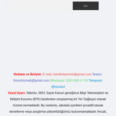
Arama
betci giriş
Reklam ve İletişim:
E-mail:
backlinkpaneli@gmail.com
Teams:
forumhizmeti@gmail.com
Whatsapp: 0262 606 0 726
Telegram:
@karabul
Yasal Uyarı:
Sitemiz, 5651 Sayılı Kanun gereğince Bilgi Teknolojileri ve
İletişim Kurumu (BTK) tarafından onaylanmış bir Yer Sağlayıcı olarak
hizmet vermektedir. Bu nedenle, sitedeki içerikleri proaktif olarak
denetleme veya araştırma yükümlülüğümüz bulunmamaktadır. Ancak,