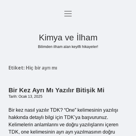
menüyü
Anasayfa
aç
Gizlilik Politikası
Kimya ve İlham
Yasal Uyarı
Bilimden ilham alan keyifli hikayeler!
Hakkımızda
Etiket:
Hiç bir ayrı mı
Bir Kez Ayrı Mı Yazılır Bitişik Mi
Tarih: Ocak 13, 2025
Bir kez nasıl yazılır TDK? “One” kelimesinin yazılışı
hakkında detaylı bilgi için TDK’ya başvurunuz.
Kelimelerin anlamlarını ve doğru yazılışlarını içeren
TDK, one kelimesinin ayrı ayrı yazılmasının doğru