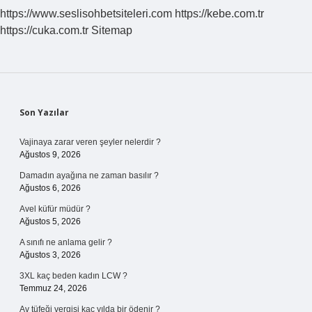
https://www.seslisohbetsiteleri.com
https://kebe.com.tr
https://cuka.com.tr
Sitemap
Sidebar
Son Yazılar
Vajinaya zarar veren şeyler nelerdir ?
Ağustos 9, 2026
Damadın ayağına ne zaman basılır ?
Ağustos 6, 2026
Avel küfür müdür ?
Ağustos 5, 2026
A sınıfı ne anlama gelir ?
Ağustos 3, 2026
3XL kaç beden kadın LCW ?
Temmuz 24, 2026
Av tüfeği vergisi kaç yılda bir ödenir ?