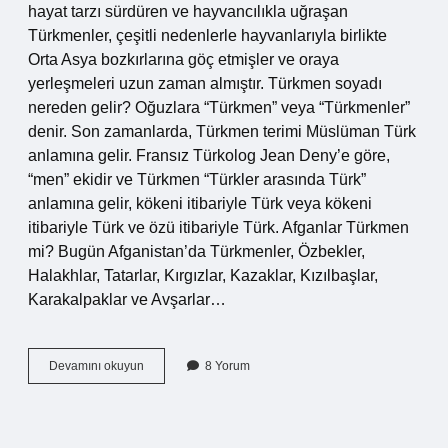
hayat tarzı sürdüren ve hayvancılıkla uğraşan
Türkmenler, çeşitli nedenlerle hayvanlarıyla birlikte
Orta Asya bozkırlarına göç etmişler ve oraya
yerleşmeleri uzun zaman almıştır. Türkmen soyadı
nereden gelir? Oğuzlara “Türkmen” veya “Türkmenler”
denir. Son zamanlarda, Türkmen terimi Müslüman Türk
anlamına gelir. Fransız Türkolog Jean Deny’e göre,
“men” ekidir ve Türkmen “Türkler arasında Türk”
anlamına gelir, kökeni itibariyle Türk veya kökeni
itibariyle Türk ve özü itibariyle Türk. Afganlar Türkmen
mi? Bugün Afganistan’da Türkmenler, Özbekler,
Halakhlar, Tatarlar, Kırgızlar, Kazaklar, Kızılbaşlar,
Karakalpaklar ve Avşarlar…
Afganistan
Devamını okuyun
8 Yorum
Türkmenleri
Hangi
Soydan
Gelir