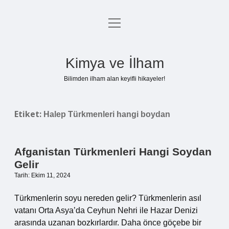
menüyü
Anasayfa
aç
Gizlilik Politikası
Kimya ve İlham
Yasal Uyarı
Bilimden ilham alan keyifli hikayeler!
Hakkımızda
Etiket:
Halep Türkmenleri hangi boydan
Afganistan Türkmenleri Hangi Soydan
Gelir
Tarih: Ekim 11, 2024
Türkmenlerin soyu nereden gelir? Türkmenlerin asıl
vatanı Orta Asya’da Ceyhun Nehri ile Hazar Denizi
arasında uzanan bozkırlardır. Daha önce göçebe bir