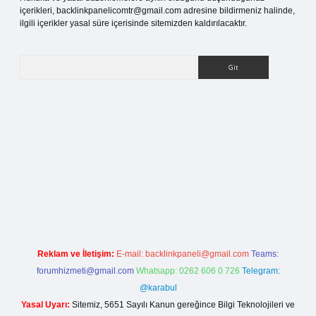
içerikleri,
backlinkpanelicomtr@gmail.com
adresine bildirmeniz halinde,
ilgili içerikler yasal süre içerisinde sitemizden kaldırılacaktır.
Arama
i giriş
Reklam ve İletişim:
E-mail:
backlinkpaneli@gmail.com
Teams:
forumhizmeti@gmail.com
Whatsapp: 0262 606 0 726
Telegram:
@karabul
Yasal Uyarı:
Sitemiz, 5651 Sayılı Kanun gereğince Bilgi Teknolojileri ve