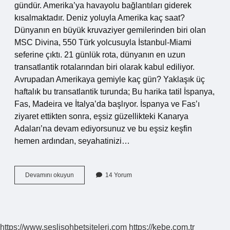
gündür. Amerika’ya havayolu bağlantıları giderek
kısalmaktadır. Deniz yoluyla Amerika kaç saat?
Dünyanın en büyük kruvaziyer gemilerinden biri olan
MSC Divina, 550 Türk yolcusuyla İstanbul-Miami
seferine çıktı. 21 günlük rota, dünyanın en uzun
transatlantik rotalarından biri olarak kabul ediliyor.
Avrupadan Amerikaya gemiyle kaç gün? Yaklaşık üç
haftalık bu transatlantik turunda; Bu harika tatil İspanya,
Fas, Madeira ve İtalya’da başlıyor. İspanya ve Fas’ı
ziyaret ettikten sonra, eşsiz güzellikteki Kanarya
Adaları’na devam ediyorsunuz ve bu eşsiz keşfin
hemen ardından, seyahatinizi…
Istanbul
Devamını okuyun
14 Yorum
New
York
Gemiyle
Kaç
Saat
https://www.seslisohbetsiteleri.com
https://kebe.com.tr