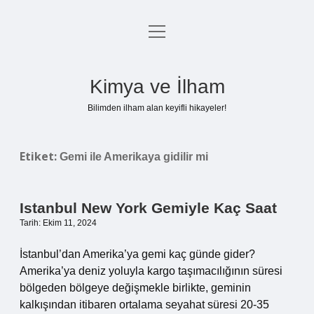
menüyü
Anasayfa
aç
Gizlilik Politikası
Kimya ve İlham
Yasal Uyarı
Bilimden ilham alan keyifli hikayeler!
Hakkımızda
Etiket:
Gemi ile Amerikaya gidilir mi
Istanbul New York Gemiyle Kaç Saat
Tarih: Ekim 11, 2024
İstanbul’dan Amerika’ya gemi kaç günde gider?
Amerika’ya deniz yoluyla kargo taşımacılığının süresi
bölgeden bölgeye değişmekle birlikte, geminin
kalkışından itibaren ortalama seyahat süresi 20-35