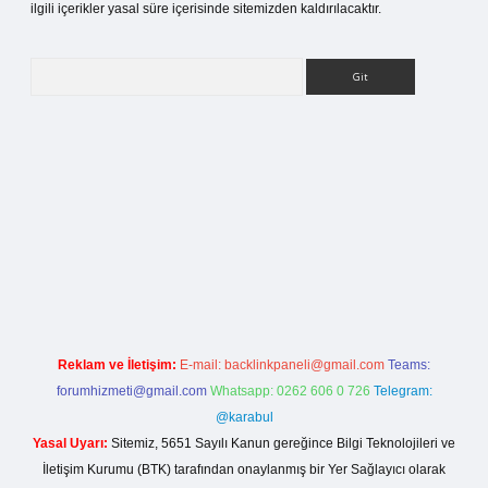
ilgili içerikler yasal süre içerisinde sitemizden kaldırılacaktır.
Arama
etci giriş
Reklam ve İletişim:
E-mail:
backlinkpaneli@gmail.com
Teams:
forumhizmeti@gmail.com
Whatsapp: 0262 606 0 726
Telegram:
@karabul
Yasal Uyarı:
Sitemiz, 5651 Sayılı Kanun gereğince Bilgi Teknolojileri ve
İletişim Kurumu (BTK) tarafından onaylanmış bir Yer Sağlayıcı olarak