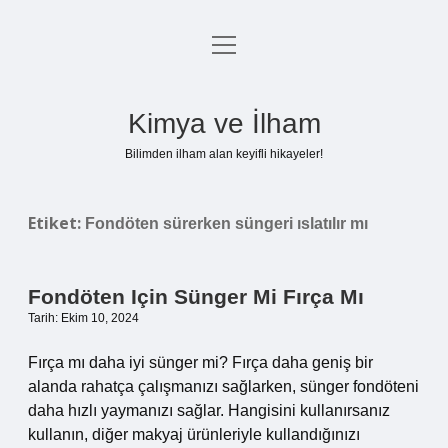
menüyü
Anasayfa
aç
Gizlilik Politikası
Kimya ve İlham
Yasal Uyarı
Bilimden ilham alan keyifli hikayeler!
Hakkımızda
Etiket:
Fondöten sürerken süngeri ıslatılır mı
Fondöten Için Sünger Mi Fırça Mı
Tarih: Ekim 10, 2024
Fırça mı daha iyi sünger mi? Fırça daha geniş bir
alanda rahatça çalışmanızı sağlarken, sünger fondöteni
daha hızlı yaymanızı sağlar. Hangisini kullanırsanız
kullanın, diğer makyaj ürünleriyle kullandığınızı