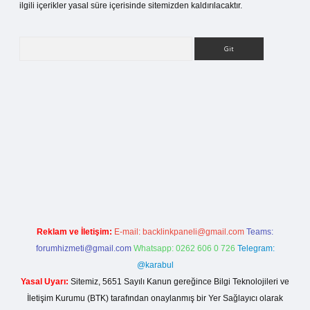
ilgili içerikler yasal süre içerisinde sitemizden kaldırılacaktır.
Arama
etci giriş
Reklam ve İletişim:
E-mail:
backlinkpaneli@gmail.com
Teams:
forumhizmeti@gmail.com
Whatsapp: 0262 606 0 726
Telegram:
@karabul
Yasal Uyarı:
Sitemiz, 5651 Sayılı Kanun gereğince Bilgi Teknolojileri ve
İletişim Kurumu (BTK) tarafından onaylanmış bir Yer Sağlayıcı olarak