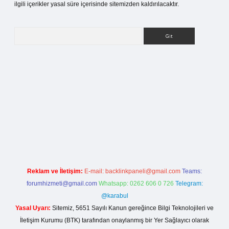
ilgili içerikler yasal süre içerisinde sitemizden kaldırılacaktır.
Arama
betci giriş
Reklam ve İletişim:
E-mail:
backlinkpaneli@gmail.com
Teams:
forumhizmeti@gmail.com
Whatsapp: 0262 606 0 726
Telegram:
@karabul
Yasal Uyarı:
Sitemiz, 5651 Sayılı Kanun gereğince Bilgi Teknolojileri ve
İletişim Kurumu (BTK) tarafından onaylanmış bir Yer Sağlayıcı olarak