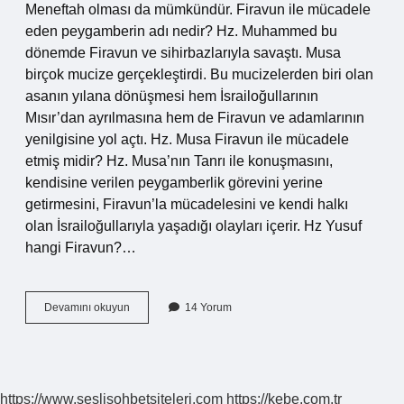
Meneftah olması da mümkündür. Firavun ile mücadele
eden peygamberin adı nedir? Hz. Muhammed bu
dönemde Firavun ve sihirbazlarıyla savaştı. Musa
birçok mucize gerçekleştirdi. Bu mucizelerden biri olan
asanın yılana dönüşmesi hem İsrailoğullarının
Mısır’dan ayrılmasına hem de Firavun ve adamlarının
yenilgisine yol açtı. Hz. Musa Firavun ile mücadele
etmiş midir? Hz. Musa’nın Tanrı ile konuşmasını,
kendisine verilen peygamberlik görevini yerine
getirmesini, Firavun’la mücadelesini ve kendi halkı
olan İsrailoğullarıyla yaşadığı olayları içerir. Hz Yusuf
hangi Firavun?…
Hz
Devamını okuyun
14 Yorum
Mûsâ
Ile
Savaşan
Firavun
Kimdir
https://www.seslisohbetsiteleri.com
https://kebe.com.tr