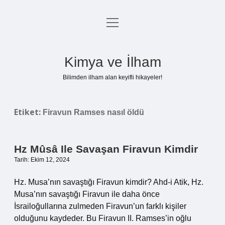
menüyü
Anasayfa
aç
Gizlilik Politikası
Kimya ve İlham
Yasal Uyarı
Bilimden ilham alan keyifli hikayeler!
Hakkımızda
Etiket:
Firavun Ramses nasıl öldü
Hz Mûsâ Ile Savaşan Firavun Kimdir
Tarih: Ekim 12, 2024
Hz. Musa’nın savaştığı Firavun kimdir? Ahd-i Atik, Hz.
Musa’nın savaştığı Firavun ile daha önce
İsrailoğullarına zulmeden Firavun’un farklı kişiler
olduğunu kaydeder. Bu Firavun II. Ramses’in oğlu