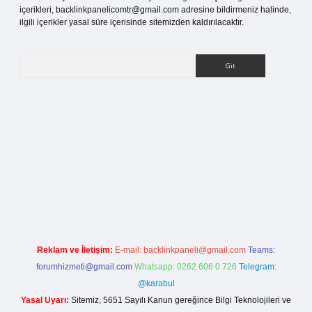
içerikleri,
backlinkpanelicomtr@gmail.com
adresine bildirmeniz halinde,
ilgili içerikler yasal süre içerisinde sitemizden kaldırılacaktır.
Arama
etci giriş
Reklam ve İletişim:
E-mail:
backlinkpaneli@gmail.com
Teams:
forumhizmeti@gmail.com
Whatsapp: 0262 606 0 726
Telegram:
@karabul
Yasal Uyarı:
Sitemiz, 5651 Sayılı Kanun gereğince Bilgi Teknolojileri ve