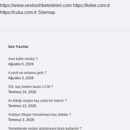
https://www.seslisohbetsiteleri.com
https://kebe.com.tr
https://cuka.com.tr
Sitemap
Sidebar
Son Yazılar
Avel küfür müdür ?
Ağustos 5, 2026
A sınıfı ne anlama gelir ?
Ağustos 3, 2026
3XL kaç beden kadın LCW ?
Temmuz 24, 2026
Av tüfeği vergisi kaç yılda bir ödenir ?
Temmuz 13, 2026
Antalya Otogar Havalimanı kaç dakika ?
Temmuz 3, 2026
Yemeklerde neden alüminyum folyo kullanılır ?