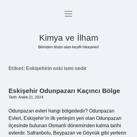
menüyü
Anasayfa
aç
Gizlilik Politikası
Kimya ve İlham
Yasal Uyarı
Bilimden ilham alan keyifli hikayeler!
Hakkımızda
Etiket:
Eskişehirin eski ismi nedir
Eskişehir Odunpazarı Kaçıncı Bölge
Tarih: Aralık 21, 2024
Odunpazarı evleri hangi bölgededir? Odunpazarı
Evleri, Eskişehir’in ilk yerleşim yeri olan Odunpazarı
ilçesinde bulunan Osmanlı döneminden kalma tarihi
evlerdir. Safranbolu, Beypazarı ve Göynük gibi yerlerin