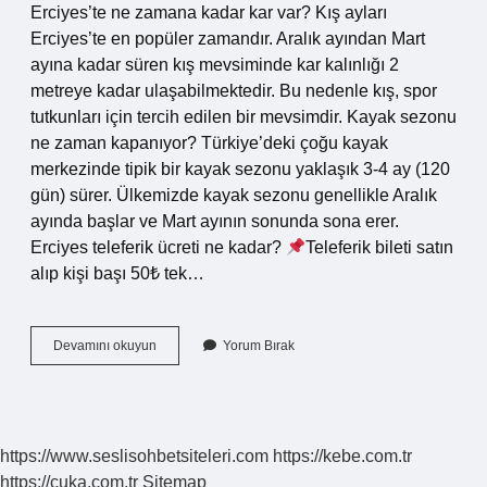
Erciyes’te ne zamana kadar kar var? Kış ayları
Erciyes’te en popüler zamandır. Aralık ayından Mart
ayına kadar süren kış mevsiminde kar kalınlığı 2
metreye kadar ulaşabilmektedir. Bu nedenle kış, spor
tutkunları için tercih edilen bir mevsimdir. Kayak sezonu
ne zaman kapanıyor? Türkiye’deki çoğu kayak
merkezinde tipik bir kayak sezonu yaklaşık 3-4 ay (120
gün) sürer. Ülkemizde kayak sezonu genellikle Aralık
ayında başlar ve Mart ayının sonunda sona erer.
Erciyes teleferik ücreti ne kadar?
Teleferik bileti satın
alıp kişi başı 50₺ tek…
Erciyes
Devamını okuyun
Yorum Bırak
Kayak
Sezonu
Ne
Zaman
Bitiyor
https://www.seslisohbetsiteleri.com
https://kebe.com.tr
https://cuka.com.tr
Sitemap