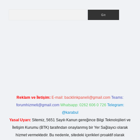
Arama
etci giriş
Reklam ve İletişim:
E-mail:
backlinkpaneli@gmail.com
Teams:
forumhizmeti@gmail.com
Whatsapp: 0262 606 0 726
Telegram:
@karabul
Yasal Uyarı:
Sitemiz, 5651 Sayılı Kanun gereğince Bilgi Teknolojileri ve
İletişim Kurumu (BTK) tarafından onaylanmış bir Yer Sağlayıcı olarak
hizmet vermektedir. Bu nedenle, sitedeki içerikleri proaktif olarak