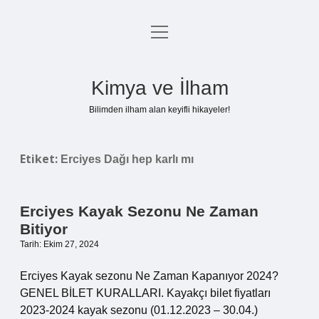
menüyü
Anasayfa
aç
Gizlilik Politikası
Kimya ve İlham
Yasal Uyarı
Bilimden ilham alan keyifli hikayeler!
Hakkımızda
Etiket:
Erciyes Dağı hep karlı mı
Erciyes Kayak Sezonu Ne Zaman
Bitiyor
Tarih: Ekim 27, 2024
Erciyes Kayak sezonu Ne Zaman Kapanıyor 2024?
GENEL BİLET KURALLARI. Kayakçı bilet fiyatları
2023-2024 kayak sezonu (01.12.2023 – 30.04.)