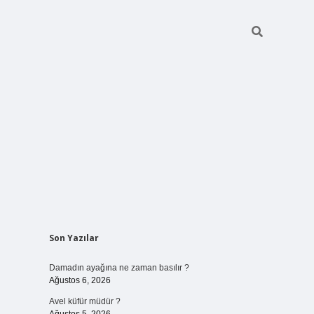
Sidebar
Son Yazılar
betci giriş
Damadın ayağına ne zaman basılır ?
Ağustos 6, 2026
Avel küfür müdür ?