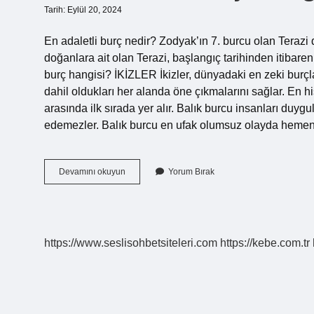
Tarih: Eylül 20, 2024
En adaletli burç nedir? Zodyak’ın 7. burcu olan Terazi d
doğanlara ait olan Terazi, başlangıç ​​tarihinden itibare
burç hangisi? İKİZLER İkizler, dünyadaki en zeki burçlar
dahil oldukları her alanda öne çıkmalarını sağlar. En h
arasında ilk sırada yer alır. Balık burcu insanları du
edemezler. Balık burcu en ufak olumsuz olayda hemen
En
Devamını okuyun
Yorum Bırak
Adaletli
Burç
Hangi
Burç
https://www.seslisohbetsiteleri.com
https://kebe.com.tr