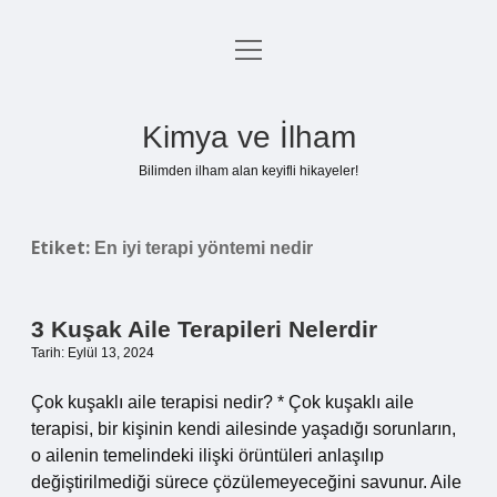
menüyü
Anasayfa
aç
Gizlilik Politikası
Kimya ve İlham
Yasal Uyarı
Bilimden ilham alan keyifli hikayeler!
Hakkımızda
Etiket:
En iyi terapi yöntemi nedir
3 Kuşak Aile Terapileri Nelerdir
Tarih: Eylül 13, 2024
Çok kuşaklı aile terapisi nedir? * Çok kuşaklı aile
terapisi, bir kişinin kendi ailesinde yaşadığı sorunların,
o ailenin temelindeki ilişki örüntüleri anlaşılıp
değiştirilmediği sürece çözülemeyeceğini savunur. Aile