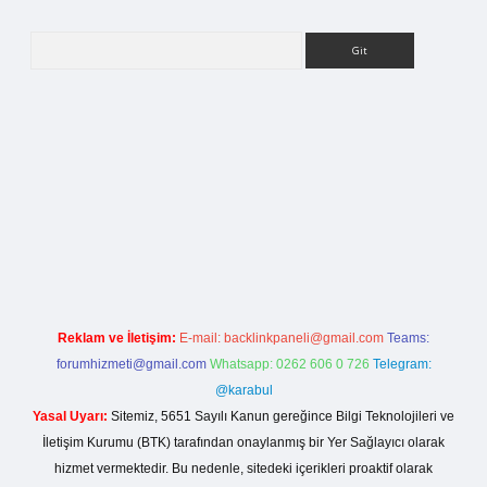
Arama
ş
Reklam ve İletişim:
E-mail:
backlinkpaneli@gmail.com
Teams:
forumhizmeti@gmail.com
Whatsapp: 0262 606 0 726
Telegram:
@karabul
Yasal Uyarı:
Sitemiz, 5651 Sayılı Kanun gereğince Bilgi Teknolojileri ve
İletişim Kurumu (BTK) tarafından onaylanmış bir Yer Sağlayıcı olarak
hizmet vermektedir. Bu nedenle, sitedeki içerikleri proaktif olarak