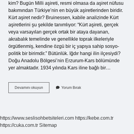
kim? Bugün Milli aşireti, resmi olmasa da aşiret nüfusu
bakımından Türkiye’nin en büyük aşiretlerinden biridir.
Kürt aşiret nedir? Bruinessen, kabile analizinde Kürt
aşiretlerini şu şekilde tanımlıyor: “Kürt aşireti, gerçek
veya varsayılan gerçek ortak bir ataya dayanan,
akrabalık temelinde ve genellikle toprak ilkeleriyle
örgütlenmiş, kendine özgü bir iç yapıya sahip sosyo-
politik bir birimdir.” Bütünlük. Iğdır hangi ilin ilçesiydi?
Doğu Anadolu Bölgesi’nin Erzurum-Kars bölümünde
yer almaktadır. 1934 yılında Kars iline bağlı bir…
Özdemir
Devamını okuyun
Yorum Bırak
Nereye
Bağlı
https://www.seslisohbetsiteleri.com
https://kebe.com.tr
https://cuka.com.tr
Sitemap