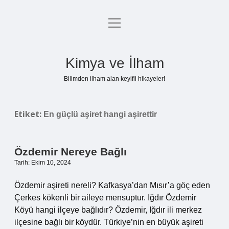
menüyü
Anasayfa
aç
Gizlilik Politikası
Kimya ve İlham
Yasal Uyarı
Bilimden ilham alan keyifli hikayeler!
Hakkımızda
Etiket:
En güçlü aşiret hangi aşirettir
Özdemir Nereye Bağlı
Tarih: Ekim 10, 2024
Özdemir aşireti nereli? Kafkasya’dan Mısır’a göç eden
Çerkes kökenli bir aileye mensuptur. Iğdır Özdemir
Köyü hangi ilçeye bağlıdır? Özdemir, Iğdır ili merkez
ilçesine bağlı bir köydür. Türkiye’nin en büyük aşireti