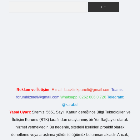
Arama
ş
Reklam ve İletişim:
E-mail:
backlinkpaneli@gmail.com
Teams:
forumhizmeti@gmail.com
Whatsapp: 0262 606 0 726
Telegram:
@karabul
Yasal Uyarı:
Sitemiz, 5651 Sayılı Kanun gereğince Bilgi Teknolojileri ve
İletişim Kurumu (BTK) tarafından onaylanmış bir Yer Sağlayıcı olarak
hizmet vermektedir. Bu nedenle, sitedeki içerikleri proaktif olarak
denetleme veya araştırma yükümlülüğümüz bulunmamaktadır. Ancak,