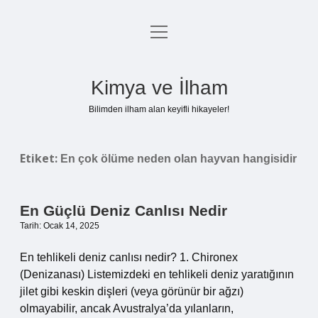
menüyü
Anasayfa
aç
Gizlilik Politikası
Kimya ve İlham
Yasal Uyarı
Bilimden ilham alan keyifli hikayeler!
Hakkımızda
Etiket:
En çok ölüme neden olan hayvan hangisidir
En Güçlü Deniz Canlısı Nedir
Tarih: Ocak 14, 2025
En tehlikeli deniz canlısı nedir? 1. Chironex
(Denizanası) Listemizdeki en tehlikeli deniz yaratığının
jilet gibi keskin dişleri (veya görünür bir ağzı)
olmayabilir, ancak Avustralya’da yılanların,