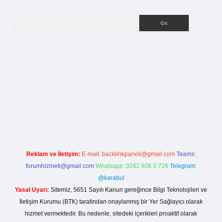
Arama
etci giriş
Reklam ve İletişim:
E-mail:
backlinkpaneli@gmail.com
Teams:
forumhizmeti@gmail.com
Whatsapp: 0262 606 0 726
Telegram:
@karabul
Yasal Uyarı:
Sitemiz, 5651 Sayılı Kanun gereğince Bilgi Teknolojileri ve
İletişim Kurumu (BTK) tarafından onaylanmış bir Yer Sağlayıcı olarak
hizmet vermektedir. Bu nedenle, sitedeki içerikleri proaktif olarak