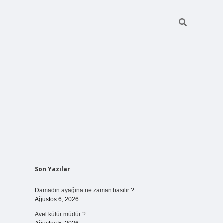
Sidebar
Son Yazılar
betci giriş
Damadın ayağına ne zaman basılır ?
Ağustos 6, 2026
Avel küfür müdür ?