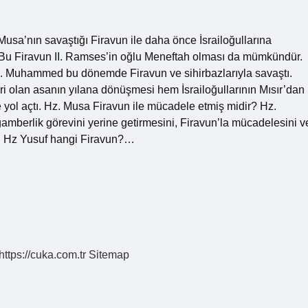
Musa’nın savaştığı Firavun ile daha önce İsrailoğullarına
. Bu Firavun II. Ramses’in oğlu Meneftah olması da mümkündür.
. Muhammed bu dönemde Firavun ve sihirbazlarıyla savaştı.
ri olan asanın yılana dönüşmesi hem İsrailoğullarının Mısır’dan
 yol açtı. Hz. Musa Firavun ile mücadele etmiş midir? Hz.
amberlik görevini yerine getirmesini, Firavun’la mücadelesini v
rir. Hz Yusuf hangi Firavun?…
https://cuka.com.tr
Sitemap