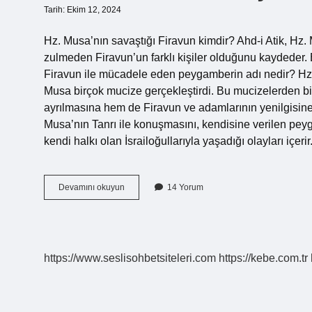
Tarih: Ekim 12, 2024
Hz. Musa’nın savaştığı Firavun kimdir? Ahd-i Atik, Hz. 
zulmeden Firavun’un farklı kişiler olduğunu kaydeder
Firavun ile mücadele eden peygamberin adı nedir? Hz
Musa birçok mucize gerçekleştirdi. Bu mucizelerden bi
ayrılmasına hem de Firavun ve adamlarının yenilgisine
Musa’nın Tanrı ile konuşmasını, kendisine verilen peyg
kendi halkı olan İsrailoğullarıyla yaşadığı olayları içe
Hz
Devamını okuyun
14 Yorum
Mûsâ
Ile
Savaşan
Firavun
Kimdir
https://www.seslisohbetsiteleri.com
https://kebe.com.tr