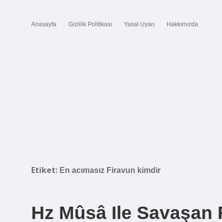
Anasayfa
Gizlilik Politikası
Yasal Uyarı
Hakkımızda
Etiket:
En acımasız Firavun kimdir
Hz Mûsâ Ile Savaşan 