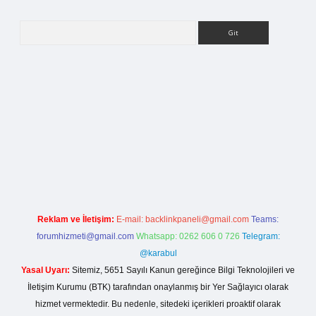
Arama
etci giriş
Reklam ve İletişim:
E-mail:
backlinkpaneli@gmail.com
Teams:
forumhizmeti@gmail.com
Whatsapp: 0262 606 0 726
Telegram:
@karabul
Yasal Uyarı:
Sitemiz, 5651 Sayılı Kanun gereğince Bilgi Teknolojileri ve
İletişim Kurumu (BTK) tarafından onaylanmış bir Yer Sağlayıcı olarak
hizmet vermektedir. Bu nedenle, sitedeki içerikleri proaktif olarak