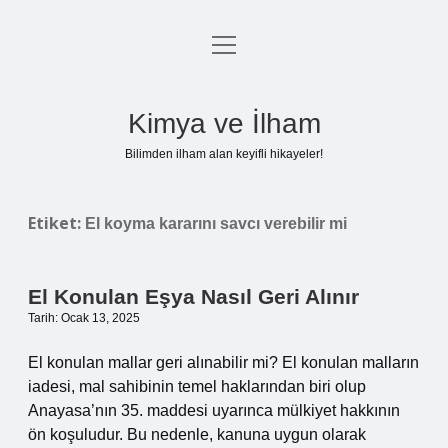
menüyü
Anasayfa
aç
Gizlilik Politikası
Kimya ve İlham
Yasal Uyarı
Bilimden ilham alan keyifli hikayeler!
Hakkımızda
Etiket:
El koyma kararını savcı verebilir mi
El Konulan Eşya Nasıl Geri Alınır
Tarih: Ocak 13, 2025
El konulan mallar geri alınabilir mi? El konulan malların
iadesi, mal sahibinin temel haklarından biri olup
Anayasa’nın 35. maddesi uyarınca mülkiyet hakkının
ön koşuludur. Bu nedenle, kanuna uygun olarak