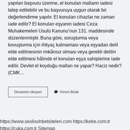
yapılan başvuru üzerine, el konulan malların iadesi
talep edilebilir ve bu başvuruya uygun olarak bir
değerlendirme yapılır. El konulan cihazlar ne zaman
iade edilir? El konulan eşyanın iadesi Ceza
Muhakemeleri Usulü Kanunu’nun 131. maddesinde
düzenlenmiştir. Buna göre, soruşturma veya
kovuşturma için ihtiyaç kalmaması veya eşyadan delil
elde edilmesinin imkânsız olması veya gerekli delilin
elde edilmesi hâlinde el konulan eşya sahiplerine iade
edilir. Devlet el koyduğu malları ne yapar? Haciz nedir?
(CMK…
El
Devamını okuyun
Yorum Bırak
Konulan
Eşya
Nasıl
Geri
Alınır
https://www.seslisohbetsiteleri.com
https://kebe.com.tr
https://cuka.com.tr
Sitemap