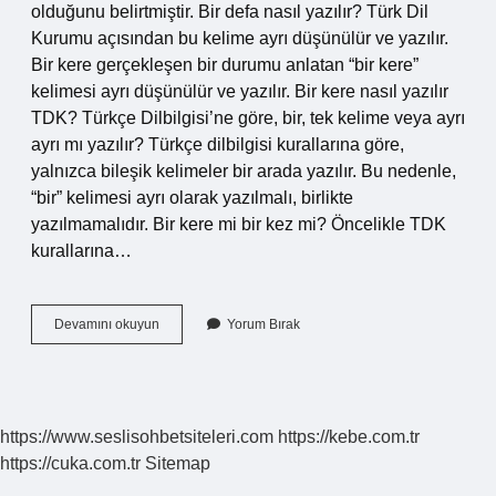
olduğunu belirtmiştir. Bir defa nasıl yazılır? Türk Dil
Kurumu açısından bu kelime ayrı düşünülür ve yazılır.
Bir kere gerçekleşen bir durumu anlatan “bir kere”
kelimesi ayrı düşünülür ve yazılır. Bir kere nasıl yazılır
TDK? Türkçe Dilbilgisi’ne göre, bir, tek kelime veya ayrı
ayrı mı yazılır? Türkçe dilbilgisi kurallarına göre,
yalnızca bileşik kelimeler bir arada yazılır. Bu nedenle,
“bir” kelimesi ayrı olarak yazılmalı, birlikte
yazılmamalıdır. Bir kere mi bir kez mi? Öncelikle TDK
kurallarına…
Bir
Devamını okuyun
Yorum Bırak
Kez
Ayrı
Mı
Yazılır
Bitişik
https://www.seslisohbetsiteleri.com
https://kebe.com.tr
Mi
https://cuka.com.tr
Sitemap