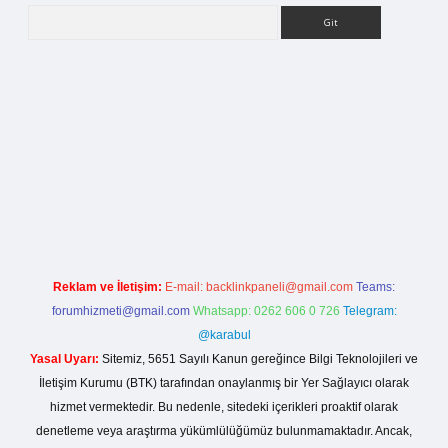
Arama
betci giriş
Reklam ve İletişim:
E-mail:
backlinkpaneli@gmail.com
Teams:
forumhizmeti@gmail.com
Whatsapp: 0262 606 0 726
Telegram:
@karabul
Yasal Uyarı:
Sitemiz, 5651 Sayılı Kanun gereğince Bilgi Teknolojileri ve
İletişim Kurumu (BTK) tarafından onaylanmış bir Yer Sağlayıcı olarak
hizmet vermektedir. Bu nedenle, sitedeki içerikleri proaktif olarak
denetleme veya araştırma yükümlülüğümüz bulunmamaktadır. Ancak,