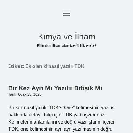
menüyü
Anasayfa
aç
Gizlilik Politikası
Kimya ve İlham
Yasal Uyarı
Bilimden ilham alan keyifli hikayeler!
Hakkımızda
Etiket:
Ek olan ki nasıl yazılır TDK
Bir Kez Ayrı Mı Yazılır Bitişik Mi
Tarih: Ocak 13, 2025
Bir kez nasıl yazılır TDK? “One” kelimesinin yazılışı
hakkında detaylı bilgi için TDK’ya başvurunuz.
Kelimelerin anlamlarını ve doğru yazılışlarını içeren
TDK, one kelimesinin ayrı ayrı yazılmasının doğru