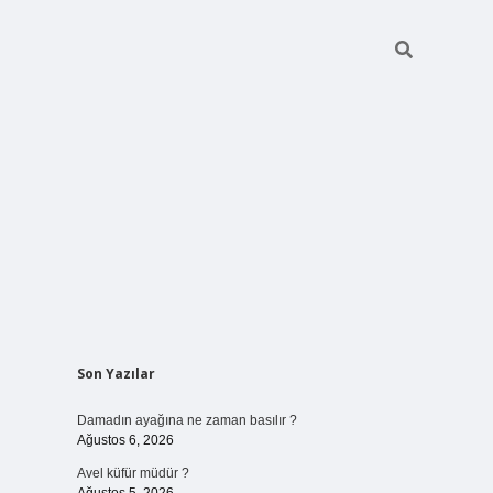
Sidebar
Son Yazılar
betci giriş
Damadın ayağına ne zaman basılır ?
Ağustos 6, 2026
Avel küfür müdür ?