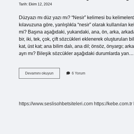
Tarih: Ekim 12, 2024
Düzyazı mı düz yazı mı? “Nesir” kelimesi bu kelimeler
kılavuzuna göre, yanlışlıkla “nesir” olarak kullanılan kel
mi? Başına aşağıdaki, yukarıdaki, ana, ön, arka, arkada, 
bir, iki, tek, çok, çift sözcükleri eklenerek oluşturulan bil
kat, üst kat; ana bilim dalı, ana dil; önsöz, önyargı; ar
ayrı mı? Bileşik sözcükler aşağıdaki durumlarda yan…
Düz
Devamını okuyun
6 Yorum
Yazı
Bitişik
Mi
Ayrı
Mı
https://www.seslisohbetsiteleri.com
https://kebe.com.tr