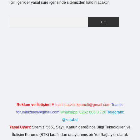
ilgili içerikler yasal süre içerisinde sitemizden kaldırılacaktır.
Arama
betci giriş
Reklam ve İletişim:
E-mail:
backlinkpaneli@gmail.com
Teams:
forumhizmeti@gmail.com
Whatsapp: 0262 606 0 726
Telegram:
@karabul
Yasal Uyarı:
Sitemiz, 5651 Sayılı Kanun gereğince Bilgi Teknolojileri ve
İletişim Kurumu (BTK) tarafından onaylanmış bir Yer Sağlayıcı olarak