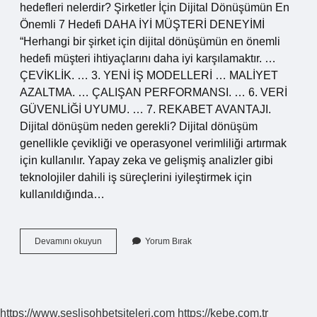
hedefleri nelerdir? Şirketler İçin Dijital Dönüşümün En
Önemli 7 Hedefi DAHA İYİ MÜŞTERİ DENEYİMİ
“Herhangi bir şirket için dijital dönüşümün en önemli
hedefi müşteri ihtiyaçlarını daha iyi karşılamaktır. …
ÇEVİKLİK. … 3. YENİ İŞ MODELLERİ … MALİYET
AZALTMA. … ÇALIŞAN PERFORMANSI. … 6. VERİ
GÜVENLİĞİ UYUMU. … 7. REKABET AVANTAJI.
Dijital dönüşüm neden gerekli? Dijital dönüşüm
genellikle çevikliği ve operasyonel verimliliği artırmak
için kullanılır. Yapay zeka ve gelişmiş analizler gibi
teknolojiler dahili iş süreçlerini iyileştirmek için
kullanıldığında…
Dijital
Devamını okuyun
Yorum Bırak
Dönüşümün
Amaçları
Nelerdir
https://www.seslisohbetsiteleri.com
https://kebe.com.tr