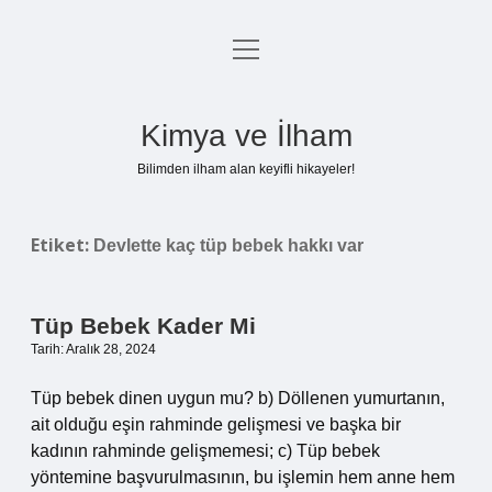
menüyü
Anasayfa
aç
Gizlilik Politikası
Kimya ve İlham
Yasal Uyarı
Bilimden ilham alan keyifli hikayeler!
Hakkımızda
Etiket:
Devlette kaç tüp bebek hakkı var
Tüp Bebek Kader Mi
Tarih: Aralık 28, 2024
Tüp bebek dinen uygun mu? b) Döllenen yumurtanın,
ait olduğu eşin rahminde gelişmesi ve başka bir
kadının rahminde gelişmemesi; c) Tüp bebek
yöntemine başvurulmasının, bu işlemin hem anne hem