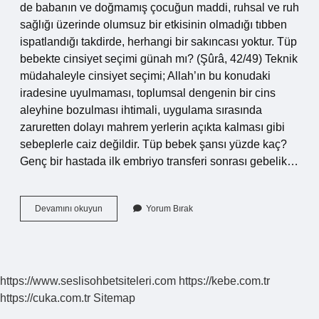
de babanın ve doğmamış çocuğun maddi, ruhsal ve ruh
sağlığı üzerinde olumsuz bir etkisinin olmadığı tıbben
ispatlandığı takdirde, herhangi bir sakıncası yoktur. Tüp
bebekte cinsiyet seçimi günah mı? (Şûrâ, 42/49) Teknik
müdahaleyle cinsiyet seçimi; Allah’ın bu konudaki
iradesine uyulmaması, toplumsal dengenin bir cins
aleyhine bozulması ihtimali, uygulama sırasında
zaruretten dolayı mahrem yerlerin açıkta kalması gibi
sebeplerle caiz değildir. Tüp bebek şansı yüzde kaç?
Genç bir hastada ilk embriyo transferi sonrası gebelik…
Tüp
Devamını okuyun
Yorum Bırak
Bebek
Kader
Mi
https://www.seslisohbetsiteleri.com
https://kebe.com.tr
https://cuka.com.tr
Sitemap