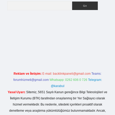
Arama
i giriş
Reklam ve İletişim:
E-mail:
backlinkpaneli@gmail.com
Teams:
forumhizmeti@gmail.com
Whatsapp: 0262 606 0 726
Telegram:
@karabul
Yasal Uyarı:
Sitemiz, 5651 Sayılı Kanun gereğince Bilgi Teknolojileri ve
İletişim Kurumu (BTK) tarafından onaylanmış bir Yer Sağlayıcı olarak
hizmet vermektedir. Bu nedenle, sitedeki içerikleri proaktif olarak
denetleme veya araştırma yükümlülüğümüz bulunmamaktadır. Ancak,