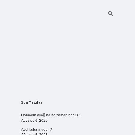
Sidebar
Son Yazılar
betci giriş
Damadın ayağına ne zaman basılır ?
Ağustos 6, 2026
Avel küfür müdür ?