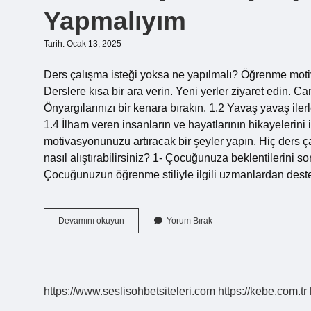
Yapmalıyım
Tarih: Ocak 13, 2025
Ders çalışma isteği yoksa ne yapılmalı? Öğrenme moti
Derslere kısa bir ara verin. Yeni yerler ziyaret edin. 
Önyargılarınızı bir kenara bırakın. 1.2 Yavaş yavaş il
1.4 İlham veren insanların ve hayatlarının hikayelerini
motivasyonunuzu artıracak bir şeyler yapın. Hiç der
nasıl alıştırabilirsiniz? 1- Çocuğunuza beklentilerini 
Çocuğunuzun öğrenme stiliyle ilgili uzmanlardan des
Canım
Devamını okuyun
Yorum Bırak
Hiç
Ders
Çalışmak
Istemiyor
Ne
https://www.seslisohbetsiteleri.com
https://kebe.com.tr
Yapmalıyım