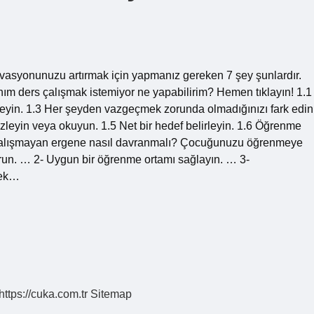
vasyonunuzu artırmak için yapmanız gereken 7 şey şunlardır.
Canım ders çalışmak istemiyor ne yapabilirim? Hemen tıklayın! 1.1
erleyin. 1.3 Her şeyden vazgeçmek zorunda olmadığınızı fark edin
 izleyin veya okuyun. 1.5 Net bir hedef belirleyin. 1.6 Öğrenme
s çalışmayan ergene nasıl davranmalı? Çocuğunuzu öğrenmeye
sorun. … 2- Uygun bir öğrenme ortamı sağlayın. … 3-
tek…
https://cuka.com.tr
Sitemap