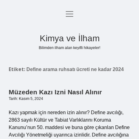
menüyü
Anasayfa
aç
Gizlilik Politikası
Kimya ve İlham
Yasal Uyarı
Bilimden ilham alan keyifli hikayeler!
Hakkımızda
Etiket:
Define arama ruhsatı ücreti ne kadar 2024
Müzeden Kazı Izni Nasıl Alınır
Tarih: Kasım 5, 2024
Kazı yapmak için nereden izin alınır? Define avcılığı,
2863 sayılı Kültür ve Tabiat Varlıklarını Koruma
Kanunu’nun 50. maddesi ve buna göre çıkarılan Define
Avcılığı Yönetmeliği uyarınca izinlidir. Define avcılığına