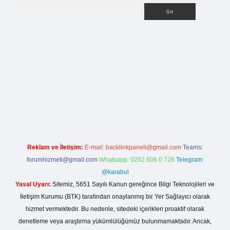
Arama
etci giriş
Reklam ve İletişim:
E-mail:
backlinkpaneli@gmail.com
Teams:
forumhizmeti@gmail.com
Whatsapp: 0262 606 0 726
Telegram:
@karabul
Yasal Uyarı:
Sitemiz, 5651 Sayılı Kanun gereğince Bilgi Teknolojileri ve
İletişim Kurumu (BTK) tarafından onaylanmış bir Yer Sağlayıcı olarak
hizmet vermektedir. Bu nedenle, sitedeki içerikleri proaktif olarak
denetleme veya araştırma yükümlülüğümüz bulunmamaktadır. Ancak,