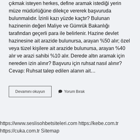
çıkmak isteyen herkes, define aramak istediği yerin
müze müdürlüğüne dilekçe vererek başvuruda
bulunmalıdır. İzinli kazı yüzde kaçtır? Bulunan
hazinenin değeri Maliye ve Gümrük Bakanlığı
tarafından geçerli para ile belirlenir. Hazine devlet
hazinesine ait arazide bulunursa, arayan %50 alır; özel
veya tüzel kişilere ait arazide bulunursa, arayan %40
alır ve arazi sahibi %10 alır. Derede altın aramak için
nereden izin alınır? Başvuru için ruhsat nasıl alınır?
Cevap: Ruhsat talep edilen alanın ait…
Müzeden
Devamını okuyun
Yorum Bırak
Kazı
Izni
Nasıl
Alınır
https://www.seslisohbetsiteleri.com
https://kebe.com.tr
https://cuka.com.tr
Sitemap