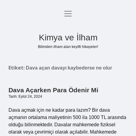
menüyü
Anasayfa
aç
Gizlilik Politikası
Kimya ve İlham
Yasal Uyarı
Bilimden ilham alan keyifli hikayeler!
Hakkımızda
Etiket:
Dava açan davayı kaybederse ne olur
Dava Açarken Para Ödenir Mi
Tarih: Eylül 24, 2024
Dava açmak için ne kadar para lazım? Bir dava
açmanın ortalama maliyetinin 500 ila 1000 TL arasında
olduğu bilinmektedir. Davalar mahkemede fiziksel
olarak veya çevrimiçi olarak açılabilir. Mahkemede