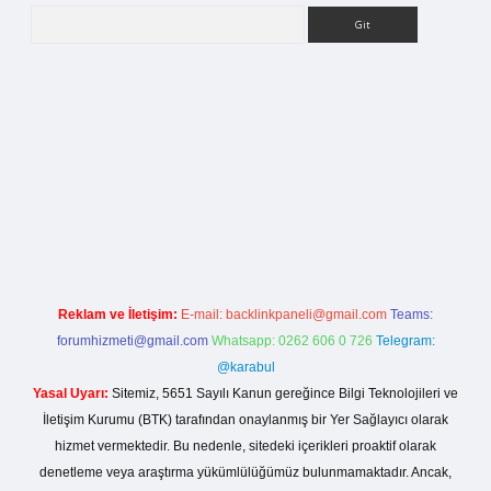
Arama
etci giriş
Reklam ve İletişim:
E-mail:
backlinkpaneli@gmail.com
Teams:
forumhizmeti@gmail.com
Whatsapp: 0262 606 0 726
Telegram:
@karabul
Yasal Uyarı:
Sitemiz, 5651 Sayılı Kanun gereğince Bilgi Teknolojileri ve
İletişim Kurumu (BTK) tarafından onaylanmış bir Yer Sağlayıcı olarak
hizmet vermektedir. Bu nedenle, sitedeki içerikleri proaktif olarak
denetleme veya araştırma yükümlülüğümüz bulunmamaktadır. Ancak,