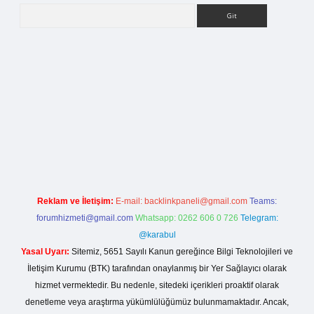
Arama
etci giriş
Reklam ve İletişim:
E-mail:
backlinkpaneli@gmail.com
Teams:
forumhizmeti@gmail.com
Whatsapp: 0262 606 0 726
Telegram:
@karabul
Yasal Uyarı:
Sitemiz, 5651 Sayılı Kanun gereğince Bilgi Teknolojileri ve
İletişim Kurumu (BTK) tarafından onaylanmış bir Yer Sağlayıcı olarak
hizmet vermektedir. Bu nedenle, sitedeki içerikleri proaktif olarak
denetleme veya araştırma yükümlülüğümüz bulunmamaktadır. Ancak,