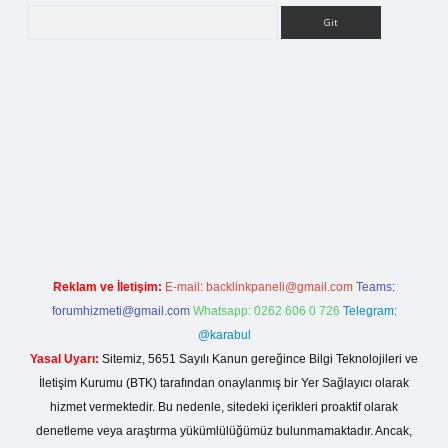
Arama
betci giriş
Reklam ve İletişim:
E-mail:
backlinkpaneli@gmail.com
Teams:
forumhizmeti@gmail.com
Whatsapp: 0262 606 0 726
Telegram:
@karabul
Yasal Uyarı:
Sitemiz, 5651 Sayılı Kanun gereğince Bilgi Teknolojileri ve
İletişim Kurumu (BTK) tarafından onaylanmış bir Yer Sağlayıcı olarak
hizmet vermektedir. Bu nedenle, sitedeki içerikleri proaktif olarak
denetleme veya araştırma yükümlülüğümüz bulunmamaktadır. Ancak,