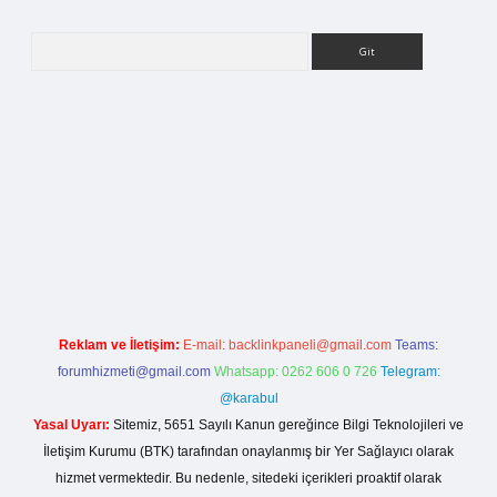
Arama
etci giriş
Reklam ve İletişim:
E-mail:
backlinkpaneli@gmail.com
Teams:
forumhizmeti@gmail.com
Whatsapp: 0262 606 0 726
Telegram:
@karabul
Yasal Uyarı:
Sitemiz, 5651 Sayılı Kanun gereğince Bilgi Teknolojileri ve
İletişim Kurumu (BTK) tarafından onaylanmış bir Yer Sağlayıcı olarak
hizmet vermektedir. Bu nedenle, sitedeki içerikleri proaktif olarak