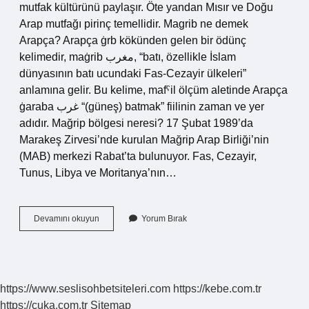
mutfak kültürünü paylaşır. Öte yandan Mısır ve Doğu
Arap mutfağı pirinç temellidir. Magrib ne demek
Arapça? Arapça ġrb kökünden gelen bir ödünç
kelimedir, maġrib مغرب, “batı, özellikle İslam
dünyasının batı ucundaki Fas-Cezayir ülkeleri”
anlamına gelir. Bu kelime, mafˁil ölçüm aletinde Arapça
ġaraba غرب “(güneş) batmak” fiilinin zaman ve yer
adıdır. Mağrip bölgesi neresi? 17 Şubat 1989’da
Marakeş Zirvesi’nde kurulan Mağrip Arap Birliği’nin
(MAB) merkezi Rabat’ta bulunuyor. Fas, Cezayir,
Tunus, Libya ve Moritanya’nın…
Mağrip
Devamını okuyun
Yorum Bırak
Nedir
Anlamı
https://www.seslisohbetsiteleri.com
https://kebe.com.tr
https://cuka.com.tr
Sitemap