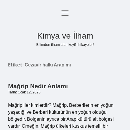
menüyü
Anasayfa
aç
Gizlilik Politikası
Kimya ve İlham
Yasal Uyarı
Bilimden ilham alan keyifli hikayeler!
Hakkımızda
Etiket:
Cezayir halkı Arap mı
Mağrip Nedir Anlamı
Tarih: Ocak 12, 2025
Mağripliler kimlerdir? Mağrip, Berberilerin en yoğun
yaşadığı ve Berberi kültürünün en yoğun olduğu
bölgedir. Bölgenin ayrıca bir Arap kültürü alt bölgesi
vardır. Örneğin, Mağrip ülkeleri kuskus temelli bir